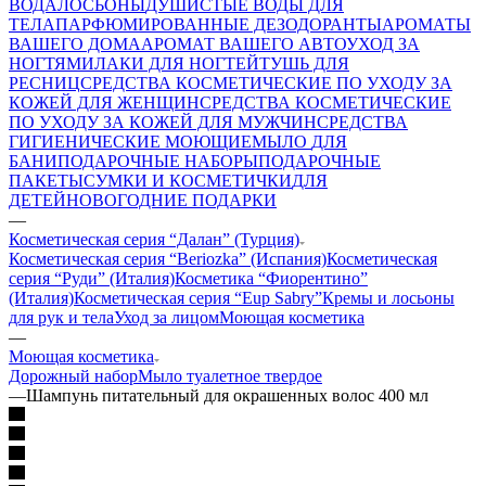
ВОДА
ЛОСЬОНЫ
ДУШИСТЫЕ ВОДЫ ДЛЯ
ТЕЛА
ПАРФЮМИРОВАННЫЕ ДЕЗОДОРАНТЫ
АРОМАТЫ
ВАШЕГО ДОМА
АРОМАТ ВАШЕГО АВТО
УХОД ЗА
НОГТЯМИ
ЛАКИ ДЛЯ НОГТЕЙ
ТУШЬ ДЛЯ
РЕСНИЦ
СРЕДСТВА КОСМЕТИЧЕСКИЕ ПО УХОДУ ЗА
КОЖЕЙ ДЛЯ ЖЕНЩИН
СРЕДСТВА КОСМЕТИЧЕСКИЕ
ПО УХОДУ ЗА КОЖЕЙ ДЛЯ МУЖЧИН
СРЕДСТВА
ГИГИЕНИЧЕСКИЕ МОЮЩИЕ
МЫЛО
ДЛЯ
БАНИ
ПОДАРОЧНЫЕ НАБОРЫ
ПОДАРОЧНЫЕ
ПАКЕТЫ
СУМКИ И КОСМЕТИЧКИ
ДЛЯ
ДЕТЕЙ
НОВОГОДНИЕ ПОДАРКИ
—
Косметическая серия “Далан” (Турция)
Косметическая серия “Beriozka” (Испания)
Косметическая
серия “Руди” (Италия)
Косметика “Фиорентино”
(Италия)
Косметическая серия “Eup Sabry”
Кремы и лосьоны
для рук и тела
Уход за лицом
Моющая косметика
—
Моющая косметика
Дорожный набор
Мыло туалетное твердое
—
Шампунь питательный для окрашенных волос 400 мл