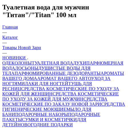
Туалетная вода для мужчин
"Титан"/"Titan" 100 мл
Главная
—
Каталог
—
Товары Новой Зари
—
НОВИНКИ
ОДЕКОЛОНЫ
ТУАЛЕТНАЯ ВОДА
ДУХИ
ПАРФЮМЕРНАЯ
ВОДА
ЛОСЬОНЫ
ДУШИСТЫЕ ВОДЫ ДЛЯ
ТЕЛА
ПАРФЮМИРОВАННЫЕ ДЕЗОДОРАНТЫ
АРОМАТЫ
ВАШЕГО ДОМА
АРОМАТ ВАШЕГО АВТО
УХОД ЗА
НОГТЯМИ
ЛАКИ ДЛЯ НОГТЕЙ
ТУШЬ ДЛЯ
РЕСНИЦ
СРЕДСТВА КОСМЕТИЧЕСКИЕ ПО УХОДУ ЗА
КОЖЕЙ ДЛЯ ЖЕНЩИН
СРЕДСТВА КОСМЕТИЧЕСКИЕ
ПО УХОДУ ЗА КОЖЕЙ ДЛЯ МУЖЧИН
СРЕДСТВА
КОСМЕТИЧЕСКИЕ ПО ЗАКАЗУ НОВОЙ ЗАРИ
СРЕДСТВА
ГИГИЕНИЧЕСКИЕ МОЮЩИЕ
МЫЛО
ДЛЯ
БАНИ
ПОДАРОЧНЫЕ НАБОРЫ
ПОДАРОЧНЫЕ
ПАКЕТЫ
СУМКИ И КОСМЕТИЧКИ
ДЛЯ
ДЕТЕЙ
НОВОГОДНИЕ ПОДАРКИ