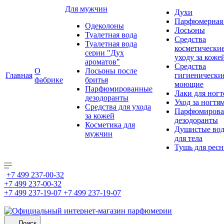
Для мужчин
Духи
Парфюмерная 
Одеколоны
Лосьоны
Туалетная вода
Средства
Туалетная вода
косметически
серии "Дух
уходу за коже
ароматов"
Средства
О
Лосьоны после
Главная
гигиенически
фабрике
бритья
моющие
Парфюмированные
Лаки для ногт
дезодоранты
Уход за ногтя
Средства для ухода
Парфюмирова
за кожей
дезодоранты
Косметика для
Душистые во
мужчин
для тела
Тушь для рес
+7 499 237-00-32
+7 499 237-00-32
+7 499 237-19-07
+7 499 237-19-07
Поиск