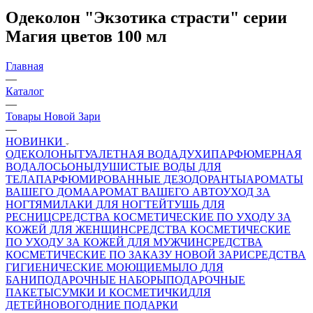
Одеколон "Экзотика страсти" серии
Магия цветов 100 мл
Главная
—
Каталог
—
Товары Новой Зари
—
НОВИНКИ
ОДЕКОЛОНЫ
ТУАЛЕТНАЯ ВОДА
ДУХИ
ПАРФЮМЕРНАЯ
ВОДА
ЛОСЬОНЫ
ДУШИСТЫЕ ВОДЫ ДЛЯ
ТЕЛА
ПАРФЮМИРОВАННЫЕ ДЕЗОДОРАНТЫ
АРОМАТЫ
ВАШЕГО ДОМА
АРОМАТ ВАШЕГО АВТО
УХОД ЗА
НОГТЯМИ
ЛАКИ ДЛЯ НОГТЕЙ
ТУШЬ ДЛЯ
РЕСНИЦ
СРЕДСТВА КОСМЕТИЧЕСКИЕ ПО УХОДУ ЗА
КОЖЕЙ ДЛЯ ЖЕНЩИН
СРЕДСТВА КОСМЕТИЧЕСКИЕ
ПО УХОДУ ЗА КОЖЕЙ ДЛЯ МУЖЧИН
СРЕДСТВА
КОСМЕТИЧЕСКИЕ ПО ЗАКАЗУ НОВОЙ ЗАРИ
СРЕДСТВА
ГИГИЕНИЧЕСКИЕ МОЮЩИЕ
МЫЛО
ДЛЯ
БАНИ
ПОДАРОЧНЫЕ НАБОРЫ
ПОДАРОЧНЫЕ
ПАКЕТЫ
СУМКИ И КОСМЕТИЧКИ
ДЛЯ
ДЕТЕЙ
НОВОГОДНИЕ ПОДАРКИ