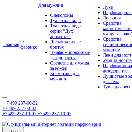
Для мужчин
Духи
Парфюмерная 
Одеколоны
Лосьоны
Туалетная вода
Средства
Туалетная вода
косметически
серии "Дух
уходу за коже
ароматов"
Средства
О
Лосьоны после
Главная
гигиенически
фабрике
бритья
моющие
Парфюмированные
Лаки для ногт
дезодоранты
Уход за ногтя
Средства для ухода
Парфюмирова
за кожей
дезодоранты
Косметика для
Душистые во
мужчин
для тела
Тушь для рес
+7 499 237-00-32
+7 499 237-00-32
+7 499 237-19-07
+7 499 237-19-07
Поиск