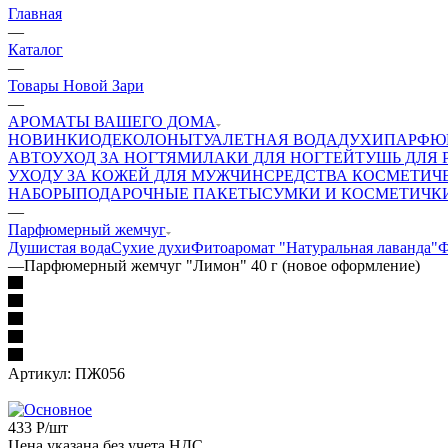
Главная
—
Каталог
—
Товары Новой Зари
—
АРОМАТЫ ВАШЕГО ДОМА
НОВИНКИ
ОДЕКОЛОНЫ
ТУАЛЕТНАЯ ВОДА
ДУХИ
ПАРФЮ
АВТО
УХОД ЗА НОГТЯМИ
ЛАКИ ДЛЯ НОГТЕЙ
ТУШЬ ДЛЯ 
УХОДУ ЗА КОЖЕЙ ДЛЯ МУЖЧИН
СРЕДСТВА КОСМЕТИЧЕ
НАБОРЫ
ПОДАРОЧНЫЕ ПАКЕТЫ
СУМКИ И КОСМЕТИЧК
—
Парфюмерный жемчуг
Душистая вода
Сухие духи
Фитоаромат "Натуральная лаванда"
Ф
—
Парфюмерный жемчуг "Лимон" 40 г (новое оформление)
Артикул:
ПЖ056
433
Р
/шт
Цена указана без учета НДС