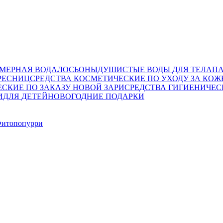
МЕРНАЯ ВОДА
ЛОСЬОНЫ
ДУШИСТЫЕ ВОДЫ ДЛЯ ТЕЛА
П
РЕСНИЦ
СРЕДСТВА КОСМЕТИЧЕСКИЕ ПО УХОДУ ЗА КО
СКИЕ ПО ЗАКАЗУ НОВОЙ ЗАРИ
СРЕДСТВА ГИГИЕНИЧЕ
И
ДЛЯ ДЕТЕЙ
НОВОГОДНИЕ ПОДАРКИ
итопопурри