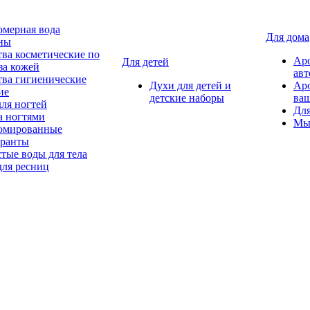
мерная вода
Для дома
ны
тва косметические по
Ар
Для детей
за кожей
авт
тва гигиенические
Духи для детей и
Ар
ие
детские наборы
ваш
для ногтей
Для
а ногтями
Мы
мированные
оранты
тые воды для тела
для ресниц