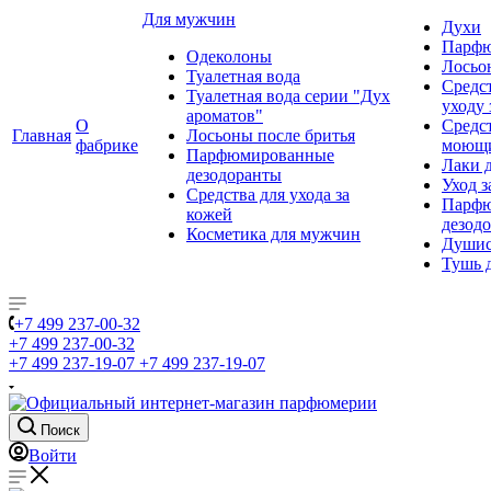
Для мужчин
Духи
Парфю
Одеколоны
Лосьо
Туалетная вода
Средс
Туалетная вода серии "Дух
уходу 
ароматов"
О
Средс
Главная
Лосьоны после бритья
фабрике
моющ
Парфюмированные
Лаки 
дезодоранты
Уход з
Средства для ухода за
Парфю
кожей
дезод
Косметика для мужчин
Душис
Тушь 
+7 499 237-00-32
+7 499 237-00-32
+7 499 237-19-07
+7 499 237-19-07
Поиск
Войти