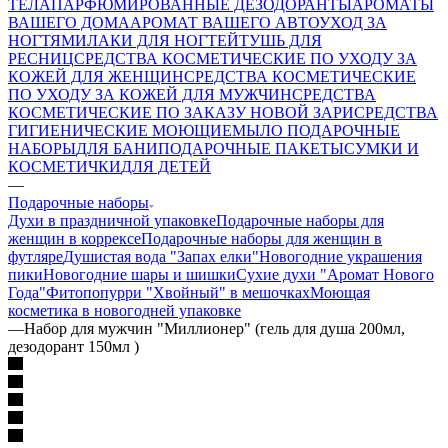
ТЕЛА
ПАРФЮМИРОВАННЫЕ ДЕЗОДОРАНТЫ
АРОМАТЫ
ВАШЕГО ДОМА
АРОМАТ ВАШЕГО АВТО
УХОД ЗА
НОГТЯМИ
ЛАКИ ДЛЯ НОГТЕЙ
ТУШЬ ДЛЯ
РЕСНИЦ
СРЕДСТВА КОСМЕТИЧЕСКИЕ ПО УХОДУ ЗА
КОЖЕЙ ДЛЯ ЖЕНЩИН
СРЕДСТВА КОСМЕТИЧЕСКИЕ
ПО УХОДУ ЗА КОЖЕЙ ДЛЯ МУЖЧИН
СРЕДСТВА
КОСМЕТИЧЕСКИЕ ПО ЗАКАЗУ НОВОЙ ЗАРИ
СРЕДСТВА
ГИГИЕНИЧЕСКИЕ МОЮЩИЕ
МЫЛО
ПОДАРОЧНЫЕ
НАБОРЫ
ДЛЯ БАНИ
ПОДАРОЧНЫЕ ПАКЕТЫ
СУМКИ И
КОСМЕТИЧКИ
ДЛЯ ДЕТЕЙ
—
Подарочные наборы
Духи в праздничной упаковке
Подарочные наборы для
женщин в коррексе
Подарочные наборы для женщин в
футляре
Душистая вода "Запах елки"
Новогодние украшения
пики
Новогодние шары и шишки
Сухие духи "Аромат Нового
Года"
Фитопопурри "Хвойный" в мешочках
Моющая
косметика в новогодней упаковке
—
Набор для мужчин "Миллионер" (гель для душа 200мл,
дезодорант 150мл )