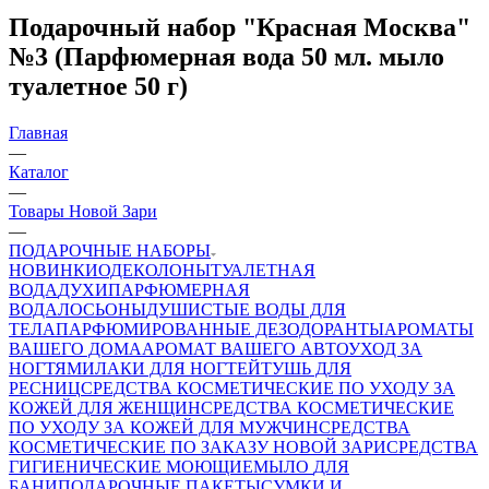
Подарочный набор "Красная Москва"
№3 (Парфюмерная вода 50 мл. мыло
туалетное 50 г)
Главная
—
Каталог
—
Товары Новой Зари
—
ПОДАРОЧНЫЕ НАБОРЫ
НОВИНКИ
ОДЕКОЛОНЫ
ТУАЛЕТНАЯ
ВОДА
ДУХИ
ПАРФЮМЕРНАЯ
ВОДА
ЛОСЬОНЫ
ДУШИСТЫЕ ВОДЫ ДЛЯ
ТЕЛА
ПАРФЮМИРОВАННЫЕ ДЕЗОДОРАНТЫ
АРОМАТЫ
ВАШЕГО ДОМА
АРОМАТ ВАШЕГО АВТО
УХОД ЗА
НОГТЯМИ
ЛАКИ ДЛЯ НОГТЕЙ
ТУШЬ ДЛЯ
РЕСНИЦ
СРЕДСТВА КОСМЕТИЧЕСКИЕ ПО УХОДУ ЗА
КОЖЕЙ ДЛЯ ЖЕНЩИН
СРЕДСТВА КОСМЕТИЧЕСКИЕ
ПО УХОДУ ЗА КОЖЕЙ ДЛЯ МУЖЧИН
СРЕДСТВА
КОСМЕТИЧЕСКИЕ ПО ЗАКАЗУ НОВОЙ ЗАРИ
СРЕДСТВА
ГИГИЕНИЧЕСКИЕ МОЮЩИЕ
МЫЛО
ДЛЯ
БАНИ
ПОДАРОЧНЫЕ ПАКЕТЫ
СУМКИ И