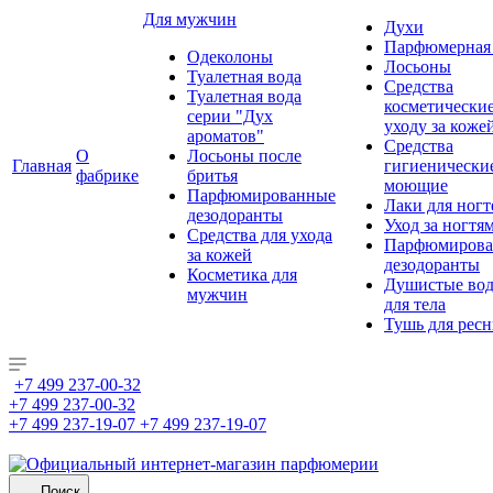
Для мужчин
Духи
Парфюмерная 
Одеколоны
Лосьоны
Туалетная вода
Средства
Туалетная вода
косметически
серии "Дух
уходу за коже
ароматов"
Средства
О
Лосьоны после
Главная
гигиенически
фабрике
бритья
моющие
Парфюмированные
Лаки для ногт
дезодоранты
Уход за ногтя
Средства для ухода
Парфюмирова
за кожей
дезодоранты
Косметика для
Душистые во
мужчин
для тела
Тушь для рес
+7 499 237-00-32
+7 499 237-00-32
+7 499 237-19-07
+7 499 237-19-07
Поиск