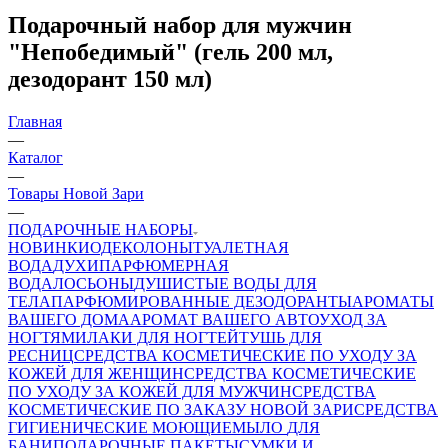
Подарочный набор для мужчин
"Непобедимый" (гель 200 мл,
дезодорант 150 мл)
Главная
—
Каталог
—
Товары Новой Зари
—
ПОДАРОЧНЫЕ НАБОРЫ
НОВИНКИ
ОДЕКОЛОНЫ
ТУАЛЕТНАЯ
ВОДА
ДУХИ
ПАРФЮМЕРНАЯ
ВОДА
ЛОСЬОНЫ
ДУШИСТЫЕ ВОДЫ ДЛЯ
ТЕЛА
ПАРФЮМИРОВАННЫЕ ДЕЗОДОРАНТЫ
АРОМАТЫ
ВАШЕГО ДОМА
АРОМАТ ВАШЕГО АВТО
УХОД ЗА
НОГТЯМИ
ЛАКИ ДЛЯ НОГТЕЙ
ТУШЬ ДЛЯ
РЕСНИЦ
СРЕДСТВА КОСМЕТИЧЕСКИЕ ПО УХОДУ ЗА
КОЖЕЙ ДЛЯ ЖЕНЩИН
СРЕДСТВА КОСМЕТИЧЕСКИЕ
ПО УХОДУ ЗА КОЖЕЙ ДЛЯ МУЖЧИН
СРЕДСТВА
КОСМЕТИЧЕСКИЕ ПО ЗАКАЗУ НОВОЙ ЗАРИ
СРЕДСТВА
ГИГИЕНИЧЕСКИЕ МОЮЩИЕ
МЫЛО
ДЛЯ
БАНИ
ПОДАРОЧНЫЕ ПАКЕТЫ
СУМКИ И