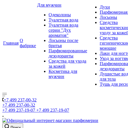
Для мужчин
Духи
Парфюмерная 
Одеколоны
Лосьоны
Туалетная вода
Средства
Туалетная вода
косметически
серии "Дух
уходу за коже
ароматов"
Средства
О
Лосьоны после
Главная
гигиенически
фабрике
бритья
моющие
Парфюмированные
Лаки для ногт
дезодоранты
Уход за ногтя
Средства для ухода
Парфюмирова
за кожей
дезодоранты
Косметика для
Душистые во
мужчин
для тела
Тушь для рес
+7 499 237-00-32
+7 499 237-00-32
+7 499 237-19-07
+7 499 237-19-07
Поиск