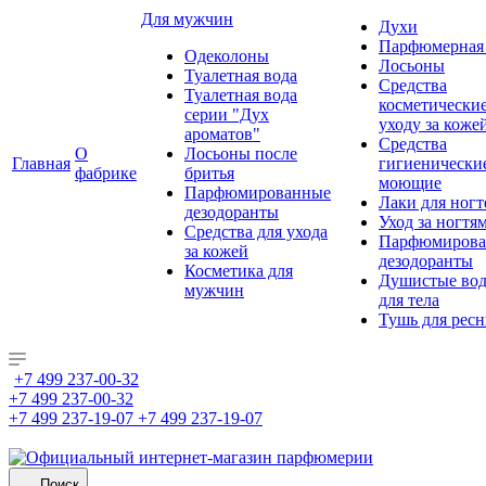
Для мужчин
Духи
Парфюмерная 
Одеколоны
Лосьоны
Туалетная вода
Средства
Туалетная вода
косметически
серии "Дух
уходу за коже
ароматов"
Средства
О
Лосьоны после
Главная
гигиенически
фабрике
бритья
моющие
Парфюмированные
Лаки для ногт
дезодоранты
Уход за ногтя
Средства для ухода
Парфюмирова
за кожей
дезодоранты
Косметика для
Душистые во
мужчин
для тела
Тушь для рес
+7 499 237-00-32
+7 499 237-00-32
+7 499 237-19-07
+7 499 237-19-07
Поиск