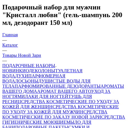
Подарочный набор для мужчин
"Кристалл любви" (гель-шампунь 200
мл, дезодорант 150 мл)
Главная
—
Каталог
—
Товары Новой Зари
—
ПОДАРОЧНЫЕ НАБОРЫ
НОВИНКИ
ОДЕКОЛОНЫ
ТУАЛЕТНАЯ
ВОДА
ДУХИ
ПАРФЮМЕРНАЯ
ВОДА
ЛОСЬОНЫ
ДУШИСТЫЕ ВОДЫ ДЛЯ
ТЕЛА
ПАРФЮМИРОВАННЫЕ ДЕЗОДОРАНТЫ
АРОМАТЫ
ВАШЕГО ДОМА
АРОМАТ ВАШЕГО АВТО
УХОД ЗА
НОГТЯМИ
ЛАКИ ДЛЯ НОГТЕЙ
ТУШЬ ДЛЯ
РЕСНИЦ
СРЕДСТВА КОСМЕТИЧЕСКИЕ ПО УХОДУ ЗА
КОЖЕЙ ДЛЯ ЖЕНЩИН
СРЕДСТВА КОСМЕТИЧЕСКИЕ
ПО УХОДУ ЗА КОЖЕЙ ДЛЯ МУЖЧИН
СРЕДСТВА
КОСМЕТИЧЕСКИЕ ПО ЗАКАЗУ НОВОЙ ЗАРИ
СРЕДСТВА
ГИГИЕНИЧЕСКИЕ МОЮЩИЕ
МЫЛО
ДЛЯ
БАНИ
ПОДАРОЧНЫЕ ПАКЕТЫ
СУМКИ И