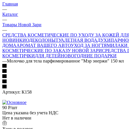
Главная
—
Каталог
—
Товары Новой Зари
—
СРЕДСТВА КОСМЕТИЧЕСКИЕ ПО УХОДУ ЗА КОЖЕЙ ДЛ
НОВИНКИ
ОДЕКОЛОНЫ
ТУАЛЕТНАЯ ВОДА
ДУХИ
ПАРФЮ
ДОМА
АРОМАТ ВАШЕГО АВТО
УХОД ЗА НОГТЯМИ
ЛАКИ 
КОСМЕТИЧЕСКИЕ ПО ЗАКАЗУ НОВОЙ ЗАРИ
СРЕДСТВА
КОСМЕТИЧКИ
ДЛЯ ДЕТЕЙ
НОВОГОДНИЕ ПОДАРКИ
—
Молочко для тела парфюмированное "Мэр энержи" 150 мл
Артикул:
К158
90
Р
/шт
Цена указана без учета НДС
Нет в наличии
Хочу в подарок