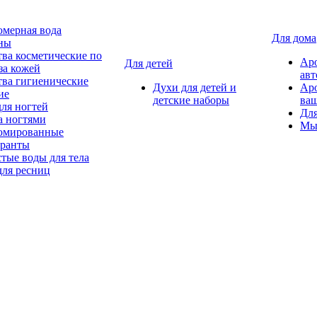
мерная вода
Для дома
ны
тва косметические по
Ар
Для детей
за кожей
авт
тва гигиенические
Духи для детей и
Ар
ие
детские наборы
ваш
для ногтей
Для
а ногтями
Мы
мированные
оранты
тые воды для тела
для ресниц