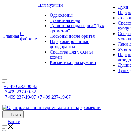
Для мужчин
Духи
Парфю
Одеколоны
Лосьо
Туалетная вода
Средс
Туалетная вода серии "Дух
уходу 
ароматов"
О
Средс
Главная
Лосьоны после бритья
фабрике
моющ
Парфюмированные
Лаки 
дезодоранты
Уход з
Средства для ухода за
Парфю
кожей
дезод
Косметика для мужчин
Душис
Тушь 
+7 499 237-00-32
+7 499 237-00-32
+7 499 237-19-07
+7 499 237-19-07
Поиск
Войти