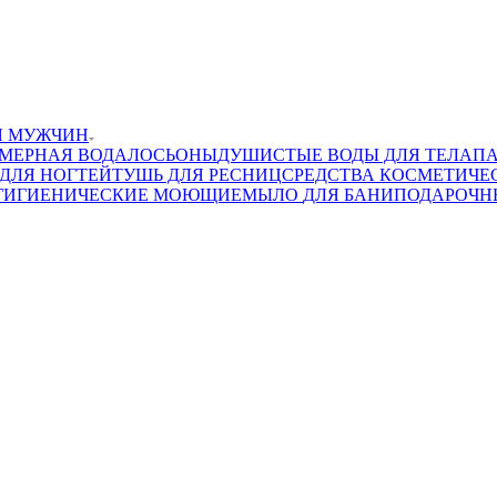
Я МУЖЧИН
МЕРНАЯ ВОДА
ЛОСЬОНЫ
ДУШИСТЫЕ ВОДЫ ДЛЯ ТЕЛА
П
ДЛЯ НОГТЕЙ
ТУШЬ ДЛЯ РЕСНИЦ
СРЕДСТВА КОСМЕТИЧЕ
 ГИГИЕНИЧЕСКИЕ МОЮЩИЕ
МЫЛО
ДЛЯ БАНИ
ПОДАРОЧН