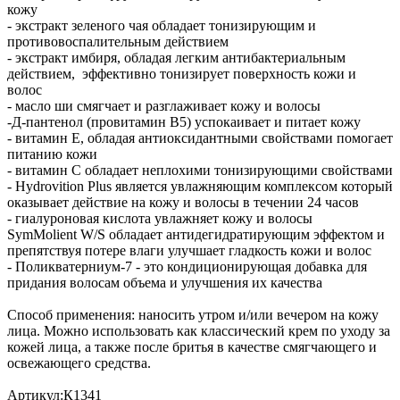
кожу
- экстракт зеленого чая обладает тонизирующим и
противовоспалительным действием
- экстракт имбиря, обладая легким антибактериальным
действием, эффективно тонизирует поверхность кожи и
волос
- масло ши смягчает и разглаживает кожу и волосы
-Д-пантенол (провитамин В5) успокаивает и питает кожу
- витамин Е, обладая антиоксидантными свойствами помогает
питанию кожи
- витамин С обладает неплохими тонизирующими свойствами
- Hydrovition Plus является увлажняющим комплексом который
оказывает действие на кожу и волосы в течении 24 часов
- гиалуроновая кислота увлажняет кожу и волосы
SymMolient W/S обладает антидегидратирующим эффектом и
препятствуя потере влаги улучшает гладкость кожи и волос
- Поликватерниум-7 - это кондиционирующая добавка для
придания волосам объема и улучшения их качества
Способ применения: наносить утром и/или вечером на кожу
лица. Можно использовать как классический крем по уходу за
кожей лица, а также после бритья в качестве смягчающего и
освежающего средства.
Артикул:К1341