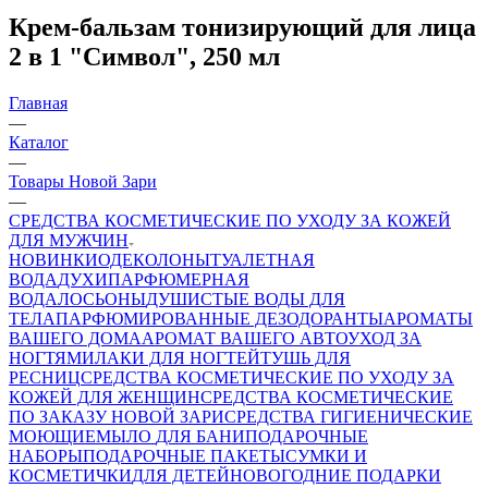
Крем-бальзам тонизирующий для лица
2 в 1 "Символ", 250 мл
Главная
—
Каталог
—
Товары Новой Зари
—
СРЕДСТВА КОСМЕТИЧЕСКИЕ ПО УХОДУ ЗА КОЖЕЙ
ДЛЯ МУЖЧИН
НОВИНКИ
ОДЕКОЛОНЫ
ТУАЛЕТНАЯ
ВОДА
ДУХИ
ПАРФЮМЕРНАЯ
ВОДА
ЛОСЬОНЫ
ДУШИСТЫЕ ВОДЫ ДЛЯ
ТЕЛА
ПАРФЮМИРОВАННЫЕ ДЕЗОДОРАНТЫ
АРОМАТЫ
ВАШЕГО ДОМА
АРОМАТ ВАШЕГО АВТО
УХОД ЗА
НОГТЯМИ
ЛАКИ ДЛЯ НОГТЕЙ
ТУШЬ ДЛЯ
РЕСНИЦ
СРЕДСТВА КОСМЕТИЧЕСКИЕ ПО УХОДУ ЗА
КОЖЕЙ ДЛЯ ЖЕНЩИН
СРЕДСТВА КОСМЕТИЧЕСКИЕ
ПО ЗАКАЗУ НОВОЙ ЗАРИ
СРЕДСТВА ГИГИЕНИЧЕСКИЕ
МОЮЩИЕ
МЫЛО
ДЛЯ БАНИ
ПОДАРОЧНЫЕ
НАБОРЫ
ПОДАРОЧНЫЕ ПАКЕТЫ
СУМКИ И
КОСМЕТИЧКИ
ДЛЯ ДЕТЕЙ
НОВОГОДНИЕ ПОДАРКИ