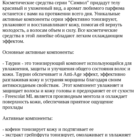
Косметические средства серии "Символ" придадут телу
красивый и ухоженный вид, а аромат любимого парфюма
останется с вами на протяжении всего дня. Уникальные
активные компоненты серии эффективно тонизируют,
увлажняют и восстанавливают кожу, помогая ей вернуть
молодость, а волосам объем и силу. Все косметические
средства в этой линейке обладают легким охлаждающим
эффектом.
Основные активные компоненты:
- Таурин - это тонизирующий компонет использующийся для
увлажнения, защиты и улучшения общего состояния волос и
кожи. Таурин обспечивает и Anti-Age эффект, эффективно
разглаживая кожу и устраняя морщины благодаря своим
антикосиданым свойствам. Этот компонент увлажняет и
защищает волосы и кожу головы и предохраняет ее от сухости
- Freescolat ML является производным ментола и охлаждает
поверхность кожи, обеспечивая приятное ощущение
прохлады
Активные компоненты:
- кофеин тонизирует кожу и подтягивает ее
- экстракт грейпфрута тонизирует, омолаживает и увлажняет