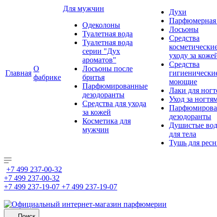
Для мужчин
Духи
Парфюмерная 
Одеколоны
Лосьоны
Туалетная вода
Средства
Туалетная вода
косметически
серии "Дух
уходу за коже
ароматов"
Средства
О
Лосьоны после
Главная
гигиенически
фабрике
бритья
моющие
Парфюмированные
Лаки для ногт
дезодоранты
Уход за ногтя
Средства для ухода
Парфюмирова
за кожей
дезодоранты
Косметика для
Душистые во
мужчин
для тела
Тушь для рес
+7 499 237-00-32
+7 499 237-00-32
+7 499 237-19-07
+7 499 237-19-07
Поиск