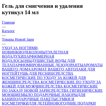
Гель для смягчения и удаления
кутикул 14 мл
Главная
—
Каталог
—
Товары Новой Зари
—
УХОД ЗА НОГТЯМИ
НОВИНКИ
ОДЕКОЛОНЫ
ТУАЛЕТНАЯ
ВОДА
ДУХИ
ПАРФЮМЕРНАЯ
ВОДА
ЛОСЬОНЫ
ДУШИСТЫЕ ВОДЫ ДЛЯ
ТЕЛА
ПАРФЮМИРОВАННЫЕ ДЕЗОДОРАНТЫ
АРОМАТЫ
ВАШЕГО ДОМА
АРОМАТ ВАШЕГО АВТО
ЛАКИ ДЛЯ
НОГТЕЙ
ТУШЬ ДЛЯ РЕСНИЦ
СРЕДСТВА
КОСМЕТИЧЕСКИЕ ПО УХОДУ ЗА КОЖЕЙ ДЛЯ
ЖЕНЩИН
СРЕДСТВА КОСМЕТИЧЕСКИЕ ПО УХОДУ ЗА
КОЖЕЙ ДЛЯ МУЖЧИН
СРЕДСТВА КОСМЕТИЧЕСКИЕ
ПО ЗАКАЗУ НОВОЙ ЗАРИ
СРЕДСТВА ГИГИЕНИЧЕСКИЕ
МОЮЩИЕ
МЫЛО
ПОДАРОЧНЫЕ НАБОРЫ
ДЛЯ
БАНИ
ПОДАРОЧНЫЕ ПАКЕТЫ
СУМКИ И
КОСМЕТИЧКИ
ДЛЯ ДЕТЕЙ
НОВОГОДНИЕ ПОДАРКИ