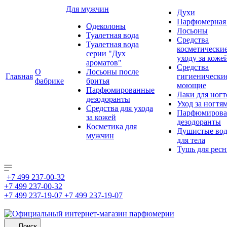
Для мужчин
Духи
Парфюмерная 
Одеколоны
Лосьоны
Туалетная вода
Средства
Туалетная вода
косметически
серии "Дух
уходу за коже
ароматов"
Средства
О
Лосьоны после
Главная
гигиенически
фабрике
бритья
моющие
Парфюмированные
Лаки для ногт
дезодоранты
Уход за ногтя
Средства для ухода
Парфюмирова
за кожей
дезодоранты
Косметика для
Душистые во
мужчин
для тела
Тушь для рес
+7 499 237-00-32
+7 499 237-00-32
+7 499 237-19-07
+7 499 237-19-07
Поиск