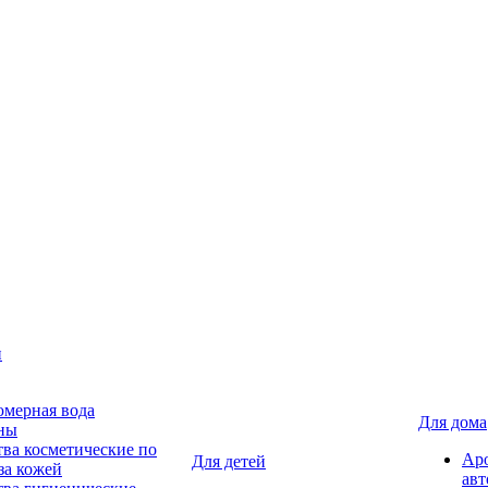
н
мерная вода
Для дома
ны
тва косметические по
Ар
Для детей
за кожей
авт