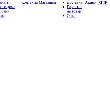
оматы
Контакты
Магазины
Доставка
Акции
ЕЩЕ
его дома
Гарантия
 бани
на товар
ло
О нас