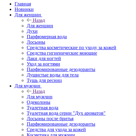
Главная
Новинки
Для женщин
Назад
Для женщин
Духи
Парфюмерная вода
Лосьоны
Средства косметические по уходу за кожей
Средства гигиенические моющие
Лаки для ногтей
Уход за ногтями
Парфюмированные дезодоранты
Душистые воды для тела
Тушь для ресниц
Для мужчин
Назад
Для мужчин
Одеколоны
Туалетная вода
Туалетная вода серии "Дух ароматов"
Лосьоны после бритья
Парфюмированные дезодоранты
Средства для ухода за кожей
Косметика для мужчин