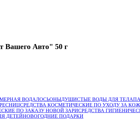
т Вашего Авто" 50 г
МЕРНАЯ ВОДА
ЛОСЬОНЫ
ДУШИСТЫЕ ВОДЫ ДЛЯ ТЕЛА
П
 РЕСНИЦ
СРЕДСТВА КОСМЕТИЧЕСКИЕ ПО УХОДУ ЗА КО
СКИЕ ПО ЗАКАЗУ НОВОЙ ЗАРИ
СРЕДСТВА ГИГИЕНИЧЕ
ЛЯ ДЕТЕЙ
НОВОГОДНИЕ ПОДАРКИ