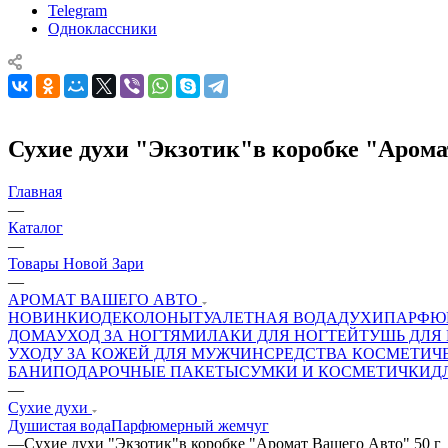
Telegram
Одноклассники
Сухие духи "Экзотик"в коробке "Арома
Главная
—
Каталог
—
Товары Новой Зари
—
АРОМАТ ВАШЕГО АВТО
НОВИНКИ
ОДЕКОЛОНЫ
ТУАЛЕТНАЯ ВОДА
ДУХИ
ПАРФЮ
ДОМА
УХОД ЗА НОГТЯМИ
ЛАКИ ДЛЯ НОГТЕЙ
ТУШЬ ДЛЯ
УХОДУ ЗА КОЖЕЙ ДЛЯ МУЖЧИН
СРЕДСТВА КОСМЕТИЧЕ
БАНИ
ПОДАРОЧНЫЕ ПАКЕТЫ
СУМКИ И КОСМЕТИЧКИ
Д
—
Сухие духи
Душистая вода
Парфюмерный жемчуг
—
Сухие духи "Экзотик"в коробке "Аромат Вашего Авто" 50 г