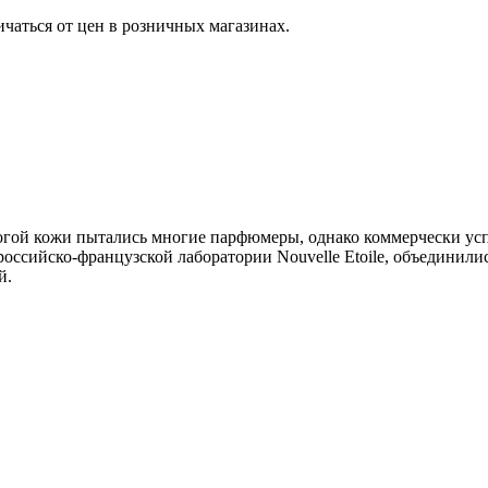
ичаться от цен в розничных магазинах.
рогой кожи пытались многие парфюмеры, однако коммерчески ус
российско-французской лаборатории Nouvelle Etoile, объединил
й.