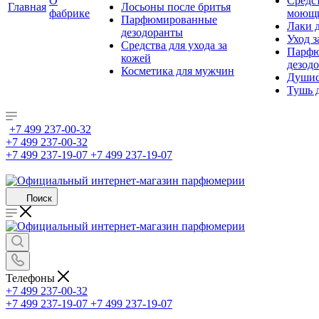
О
Средс
Главная
Лосьоны после бритья
фабрике
моющ
Парфюмированные
Лаки 
дезодоранты
Уход з
Средства для ухода за
Парфю
кожей
дезод
Косметика для мужчин
Душис
Тушь 
+7 499 237-00-32
+7 499 237-00-32
+7 499 237-19-07
+7 499 237-19-07
Поиск
Телефоны
+7 499 237-00-32
+7 499 237-19-07
+7 499 237-19-07