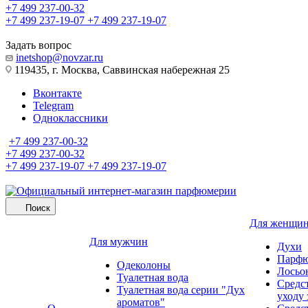
+7 499 237-00-32
+7 499 237-19-07
+7 499 237-19-07
Задать вопрос
inetshop@novzar.ru
119435, г. Москва, Саввинская набережная 25
Вконтакте
Telegram
Одноклассники
+7 499 237-00-32
+7 499 237-00-32
+7 499 237-19-07
+7 499 237-19-07
Поиск
Для женщи
Для мужчин
Духи
Парфю
Одеколоны
Лосьо
Туалетная вода
Средс
Туалетная вода серии "Дух
уходу 
ароматов"