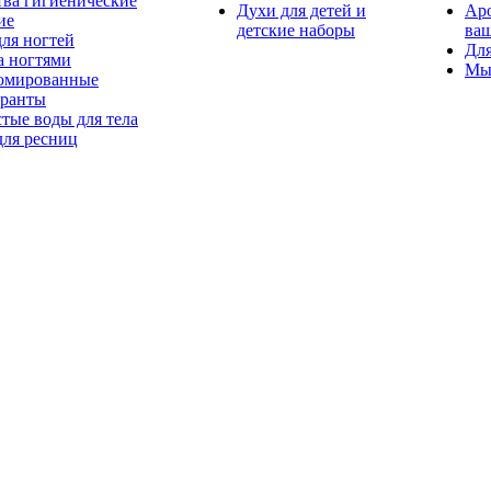
тва гигиенические
Духи для детей и
Ар
ие
детские наборы
ваш
для ногтей
Для
а ногтями
Мы
мированные
оранты
тые воды для тела
для ресниц