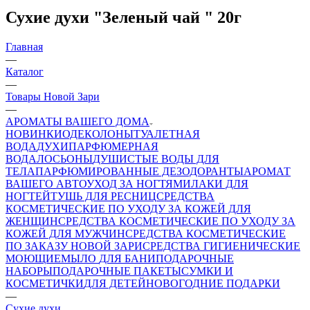
Сухие духи "Зеленый чай " 20г
Главная
—
Каталог
—
Товары Новой Зари
—
АРОМАТЫ ВАШЕГО ДОМА
НОВИНКИ
ОДЕКОЛОНЫ
ТУАЛЕТНАЯ
ВОДА
ДУХИ
ПАРФЮМЕРНАЯ
ВОДА
ЛОСЬОНЫ
ДУШИСТЫЕ ВОДЫ ДЛЯ
ТЕЛА
ПАРФЮМИРОВАННЫЕ ДЕЗОДОРАНТЫ
АРОМАТ
ВАШЕГО АВТО
УХОД ЗА НОГТЯМИ
ЛАКИ ДЛЯ
НОГТЕЙ
ТУШЬ ДЛЯ РЕСНИЦ
СРЕДСТВА
КОСМЕТИЧЕСКИЕ ПО УХОДУ ЗА КОЖЕЙ ДЛЯ
ЖЕНЩИН
СРЕДСТВА КОСМЕТИЧЕСКИЕ ПО УХОДУ ЗА
КОЖЕЙ ДЛЯ МУЖЧИН
СРЕДСТВА КОСМЕТИЧЕСКИЕ
ПО ЗАКАЗУ НОВОЙ ЗАРИ
СРЕДСТВА ГИГИЕНИЧЕСКИЕ
МОЮЩИЕ
МЫЛО
ДЛЯ БАНИ
ПОДАРОЧНЫЕ
НАБОРЫ
ПОДАРОЧНЫЕ ПАКЕТЫ
СУМКИ И
КОСМЕТИЧКИ
ДЛЯ ДЕТЕЙ
НОВОГОДНИЕ ПОДАРКИ
—
Сухие духи