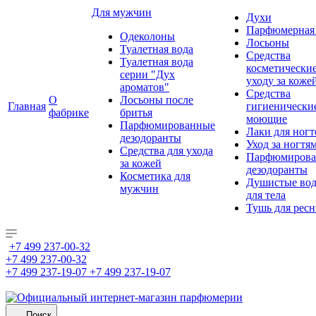
Для мужчин
Духи
Парфюмерная 
Одеколоны
Лосьоны
Туалетная вода
Средства
Туалетная вода
косметически
серии "Дух
уходу за коже
ароматов"
Средства
О
Лосьоны после
Главная
гигиенически
фабрике
бритья
моющие
Парфюмированные
Лаки для ногт
дезодоранты
Уход за ногтя
Средства для ухода
Парфюмирова
за кожей
дезодоранты
Косметика для
Душистые во
мужчин
для тела
Тушь для рес
+7 499 237-00-32
+7 499 237-00-32
+7 499 237-19-07
+7 499 237-19-07
Поиск