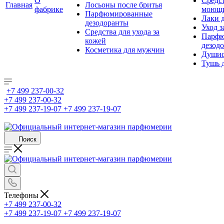
О
Средс
Главная
Лосьоны после бритья
фабрике
моющ
Парфюмированные
Лаки 
дезодоранты
Уход з
Средства для ухода за
Парфю
кожей
дезод
Косметика для мужчин
Душис
Тушь 
+7 499 237-00-32
+7 499 237-00-32
+7 499 237-19-07
+7 499 237-19-07
Поиск
Телефоны
+7 499 237-00-32
+7 499 237-19-07
+7 499 237-19-07