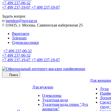
+7 499 237-00-32
+7 499 237-19-07
+7 499 237-19-07
Задать вопрос
inetshop@novzar.ru
119435, г. Москва, Саввинская набережная 25
Вконтакте
Telegram
Одноклассники
+7 499 237-00-32
+7 499 237-00-32
+7 499 237-19-07
+7 499 237-19-07
Поиск
Для женщи
Для мужчин
Духи
Парфю
Одеколоны
Лосьо
Туалетная вода
Средс
Туалетная вода серии "Дух
уходу 
ароматов"