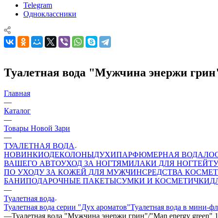
Telegram
Одноклассники
Туалетная вода "Мужчина энержи грин"
Главная
—
Каталог
—
Товары Новой Зари
—
ТУАЛЕТНАЯ ВОДА
НОВИНКИ
ОДЕКОЛОНЫ
ДУХИ
ПАРФЮМЕРНАЯ ВОДА
ЛО
ВАШЕГО АВТО
УХОД ЗА НОГТЯМИ
ЛАКИ ДЛЯ НОГТЕЙ
Т
ПО УХОДУ ЗА КОЖЕЙ ДЛЯ МУЖЧИН
СРЕДСТВА КОСМЕТ
БАНИ
ПОДАРОЧНЫЕ ПАКЕТЫ
СУМКИ И КОСМЕТИЧКИ
Д
—
Туалетная вода
Туалетная вода серии "Дух ароматов"
Туалетная вода в мини-ф
—
Туалетная вода "Мужчина энержи грин"/"Man energy green" 