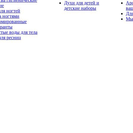
тва гигиенические
Духи для детей и
Ар
ие
детские наборы
ваш
для ногтей
Для
а ногтями
Мы
мированные
оранты
тые воды для тела
для ресниц