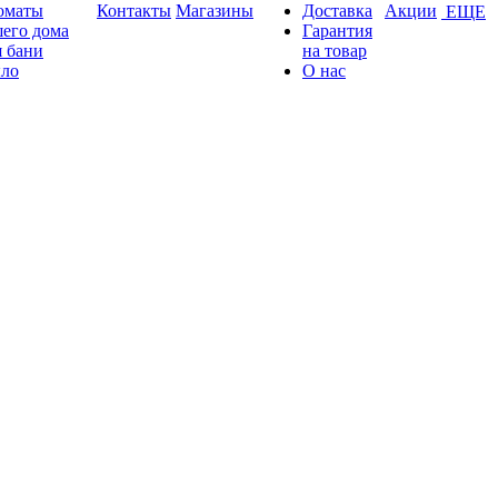
оматы
Контакты
Магазины
Доставка
Акции
ЕЩЕ
его дома
Гарантия
 бани
на товар
ло
О нас