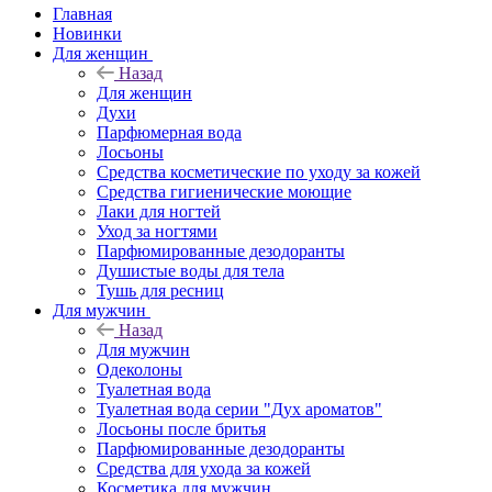
Главная
Новинки
Для женщин
Назад
Для женщин
Духи
Парфюмерная вода
Лосьоны
Средства косметические по уходу за кожей
Средства гигиенические моющие
Лаки для ногтей
Уход за ногтями
Парфюмированные дезодоранты
Душистые воды для тела
Тушь для ресниц
Для мужчин
Назад
Для мужчин
Одеколоны
Туалетная вода
Туалетная вода серии "Дух ароматов"
Лосьоны после бритья
Парфюмированные дезодоранты
Средства для ухода за кожей
Косметика для мужчин