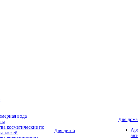
н
мерная вода
Для дома
ны
тва косметические по
Ар
Для детей
за кожей
авт