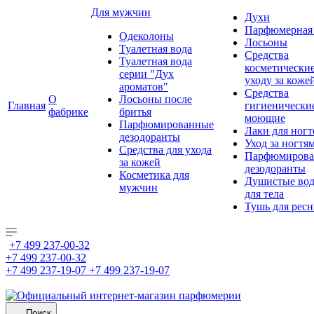
Для мужчин
Духи
Парфюмерная 
Одеколоны
Лосьоны
Туалетная вода
Средства
Туалетная вода
косметически
серии "Дух
уходу за коже
ароматов"
Средства
О
Лосьоны после
Главная
гигиенически
фабрике
бритья
моющие
Парфюмированные
Лаки для ногт
дезодоранты
Уход за ногтя
Средства для ухода
Парфюмирова
за кожей
дезодоранты
Косметика для
Душистые во
мужчин
для тела
Тушь для рес
+7 499 237-00-32
+7 499 237-00-32
+7 499 237-19-07
+7 499 237-19-07
Поиск