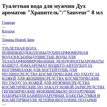
Туалетная вода для мужчин Дух
ароматов "Хранитель"/"Sauveur" 8 мл
Главная
—
Каталог
—
Товары Новой Зари
—
ТУАЛЕТНАЯ ВОДА
НОВИНКИ
ОДЕКОЛОНЫ
ДУХИ
ПАРФЮМЕРНАЯ
ВОДА
ЛОСЬОНЫ
ДУШИСТЫЕ ВОДЫ ДЛЯ
ТЕЛА
ПАРФЮМИРОВАННЫЕ ДЕЗОДОРАНТЫ
АРОМАТЫ
ВАШЕГО ДОМА
АРОМАТ ВАШЕГО АВТО
УХОД ЗА
НОГТЯМИ
ЛАКИ ДЛЯ НОГТЕЙ
ТУШЬ ДЛЯ
РЕСНИЦ
СРЕДСТВА КОСМЕТИЧЕСКИЕ ПО УХОДУ ЗА
КОЖЕЙ ДЛЯ ЖЕНЩИН
СРЕДСТВА КОСМЕТИЧЕСКИЕ
ПО УХОДУ ЗА КОЖЕЙ ДЛЯ МУЖЧИН
СРЕДСТВА
КОСМЕТИЧЕСКИЕ ПО ЗАКАЗУ НОВОЙ ЗАРИ
СРЕДСТВА
ГИГИЕНИЧЕСКИЕ МОЮЩИЕ
МЫЛО
ПОДАРОЧНЫЕ
НАБОРЫ
ДЛЯ БАНИ
ПОДАРОЧНЫЕ ПАКЕТЫ
СУМКИ И
КОСМЕТИЧКИ
ДЛЯ ДЕТЕЙ
НОВОГОДНИЕ ПОДАРКИ
—