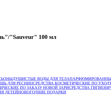
ль"/"Sauveur" 100 мл
СЬОНЫ
ДУШИСТЫЕ ВОДЫ ДЛЯ ТЕЛА
ПАРФЮМИРОВАННЫ
УШЬ ДЛЯ РЕСНИЦ
СРЕДСТВА КОСМЕТИЧЕСКИЕ ПО УХОД
ИЧЕСКИЕ ПО ЗАКАЗУ НОВОЙ ЗАРИ
СРЕДСТВА ГИГИЕН
ЛЯ ДЕТЕЙ
НОВОГОДНИЕ ПОДАРКИ