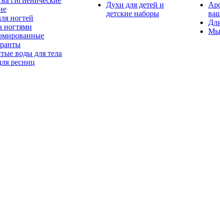
тва гигиенические
Духи для детей и
Ар
ие
детские наборы
ваш
для ногтей
Для
а ногтями
Мы
мированные
оранты
тые воды для тела
для ресниц