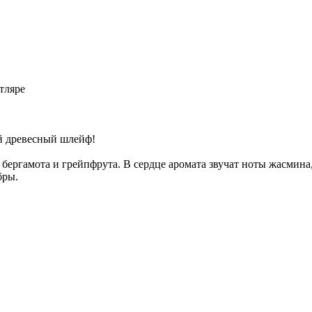
тляре
й древесный шлейф!
бергамота и грейпфрута. В сердце аромата звучат ноты жасмина
бры.