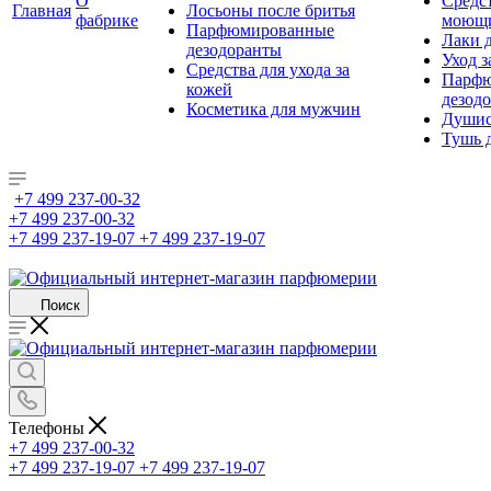
О
Средс
Главная
Лосьоны после бритья
фабрике
моющ
Парфюмированные
Лаки 
дезодоранты
Уход з
Средства для ухода за
Парфю
кожей
дезод
Косметика для мужчин
Душис
Тушь 
+7 499 237-00-32
+7 499 237-00-32
+7 499 237-19-07
+7 499 237-19-07
Поиск
Телефоны
+7 499 237-00-32
+7 499 237-19-07
+7 499 237-19-07