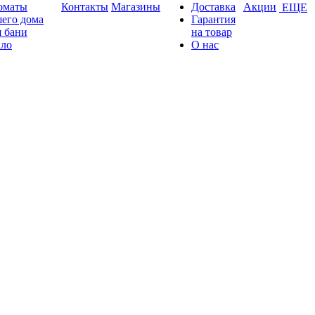
оматы
Контакты
Магазины
Доставка
Акции
ЕЩЕ
его дома
Гарантия
 бани
на товар
ло
О нас