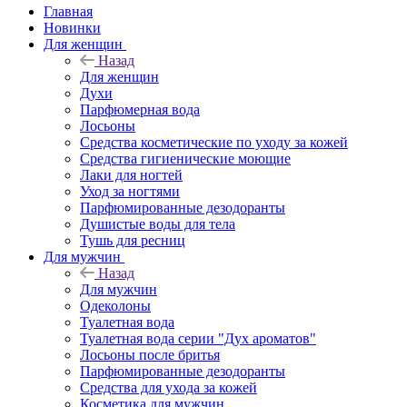
Главная
Новинки
Для женщин
Назад
Для женщин
Духи
Парфюмерная вода
Лосьоны
Средства косметические по уходу за кожей
Средства гигиенические моющие
Лаки для ногтей
Уход за ногтями
Парфюмированные дезодоранты
Душистые воды для тела
Тушь для ресниц
Для мужчин
Назад
Для мужчин
Одеколоны
Туалетная вода
Туалетная вода серии "Дух ароматов"
Лосьоны после бритья
Парфюмированные дезодоранты
Средства для ухода за кожей
Косметика для мужчин