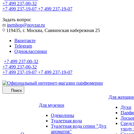
+7 499 237-00-32
+7 499 237-19-07
+7 499 237-19-07
Задать вопрос
inetshop@novzar.ru
119435, г. Москва, Саввинская набережная 25
Вконтакте
Telegram
Одноклассники
+7 499 237-00-32
+7 499 237-00-32
+7 499 237-19-07
+7 499 237-19-07
Поиск
Для женщи
Для мужчин
Духи
Парфю
Одеколоны
Лосьо
Туалетная вода
Средс
Туалетная вода серии "Дух
уходу 
ароматов"