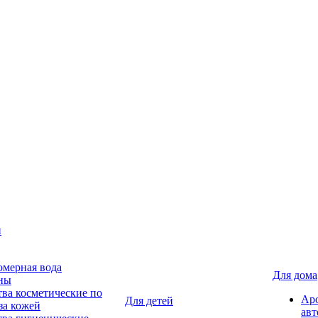
н
мерная вода
Для дома
ны
тва косметические по
Ар
Для детей
за кожей
авт