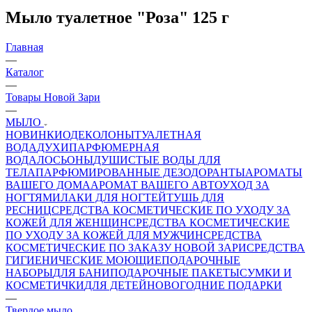
Мыло туалетное "Роза" 125 г
Главная
—
Каталог
—
Товары Новой Зари
—
МЫЛО
НОВИНКИ
ОДЕКОЛОНЫ
ТУАЛЕТНАЯ
ВОДА
ДУХИ
ПАРФЮМЕРНАЯ
ВОДА
ЛОСЬОНЫ
ДУШИСТЫЕ ВОДЫ ДЛЯ
ТЕЛА
ПАРФЮМИРОВАННЫЕ ДЕЗОДОРАНТЫ
АРОМАТЫ
ВАШЕГО ДОМА
АРОМАТ ВАШЕГО АВТО
УХОД ЗА
НОГТЯМИ
ЛАКИ ДЛЯ НОГТЕЙ
ТУШЬ ДЛЯ
РЕСНИЦ
СРЕДСТВА КОСМЕТИЧЕСКИЕ ПО УХОДУ ЗА
КОЖЕЙ ДЛЯ ЖЕНЩИН
СРЕДСТВА КОСМЕТИЧЕСКИЕ
ПО УХОДУ ЗА КОЖЕЙ ДЛЯ МУЖЧИН
СРЕДСТВА
КОСМЕТИЧЕСКИЕ ПО ЗАКАЗУ НОВОЙ ЗАРИ
СРЕДСТВА
ГИГИЕНИЧЕСКИЕ МОЮЩИЕ
ПОДАРОЧНЫЕ
НАБОРЫ
ДЛЯ БАНИ
ПОДАРОЧНЫЕ ПАКЕТЫ
СУМКИ И
КОСМЕТИЧКИ
ДЛЯ ДЕТЕЙ
НОВОГОДНИЕ ПОДАРКИ
—
Твердое мыло