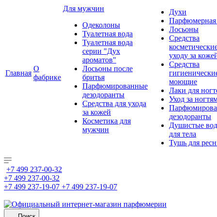
Для мужчин
Духи
Парфюмерная 
Одеколоны
Лосьоны
Туалетная вода
Средства
Туалетная вода
косметически
серии "Дух
уходу за коже
ароматов"
Средства
О
Лосьоны после
Главная
гигиенически
фабрике
бритья
моющие
Парфюмированные
Лаки для ногт
дезодоранты
Уход за ногтя
Средства для ухода
Парфюмирова
за кожей
дезодоранты
Косметика для
Душистые во
мужчин
для тела
Тушь для рес
+7 499 237-00-32
+7 499 237-00-32
+7 499 237-19-07
+7 499 237-19-07
Поиск