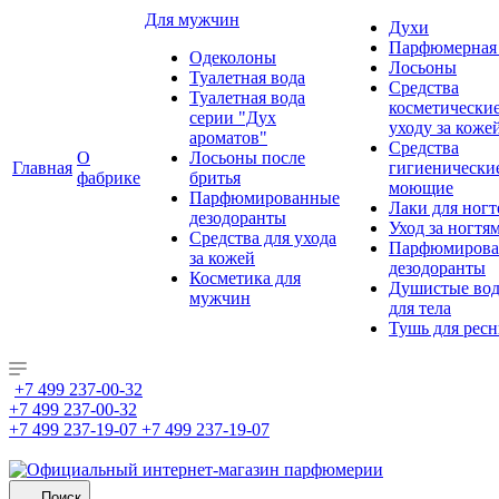
Для мужчин
Духи
Парфюмерная 
Одеколоны
Лосьоны
Туалетная вода
Средства
Туалетная вода
косметически
серии "Дух
уходу за коже
ароматов"
Средства
О
Лосьоны после
Главная
гигиенически
фабрике
бритья
моющие
Парфюмированные
Лаки для ногт
дезодоранты
Уход за ногтя
Средства для ухода
Парфюмирова
за кожей
дезодоранты
Косметика для
Душистые во
мужчин
для тела
Тушь для рес
+7 499 237-00-32
+7 499 237-00-32
+7 499 237-19-07
+7 499 237-19-07
Поиск