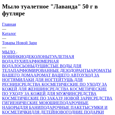
Мыло туалетное "Лаванда" 50 г в
футляре
Главная
—
Каталог
—
Товары Новой Зари
—
МЫЛО
НОВИНКИ
ОДЕКОЛОНЫ
ТУАЛЕТНАЯ
ВОДА
ДУХИ
ПАРФЮМЕРНАЯ
ВОДА
ЛОСЬОНЫ
ДУШИСТЫЕ ВОДЫ ДЛЯ
ТЕЛА
ПАРФЮМИРОВАННЫЕ ДЕЗОДОРАНТЫ
АРОМАТЫ
ВАШЕГО ДОМА
АРОМАТ ВАШЕГО АВТО
УХОД ЗА
НОГТЯМИ
ЛАКИ ДЛЯ НОГТЕЙ
ТУШЬ ДЛЯ
РЕСНИЦ
СРЕДСТВА КОСМЕТИЧЕСКИЕ ПО УХОДУ ЗА
КОЖЕЙ ДЛЯ ЖЕНЩИН
СРЕДСТВА КОСМЕТИЧЕСКИЕ
ПО УХОДУ ЗА КОЖЕЙ ДЛЯ МУЖЧИН
СРЕДСТВА
КОСМЕТИЧЕСКИЕ ПО ЗАКАЗУ НОВОЙ ЗАРИ
СРЕДСТВА
ГИГИЕНИЧЕСКИЕ МОЮЩИЕ
ПОДАРОЧНЫЕ
НАБОРЫ
ДЛЯ БАНИ
ПОДАРОЧНЫЕ ПАКЕТЫ
СУМКИ И
КОСМЕТИЧКИ
ДЛЯ ДЕТЕЙ
НОВОГОДНИЕ ПОДАРКИ