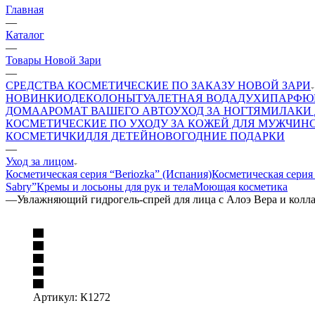
Главная
—
Каталог
—
Товары Новой Зари
—
СРЕДСТВА КОСМЕТИЧЕСКИЕ ПО ЗАКАЗУ НОВОЙ ЗАРИ
НОВИНКИ
ОДЕКОЛОНЫ
ТУАЛЕТНАЯ ВОДА
ДУХИ
ПАРФЮ
ДОМА
АРОМАТ ВАШЕГО АВТО
УХОД ЗА НОГТЯМИ
ЛАКИ 
КОСМЕТИЧЕСКИЕ ПО УХОДУ ЗА КОЖЕЙ ДЛЯ МУЖЧИН
КОСМЕТИЧКИ
ДЛЯ ДЕТЕЙ
НОВОГОДНИЕ ПОДАРКИ
—
Уход за лицом
Косметическая серия “Beriozka” (Испания)
Косметическая серия
Sabry”
Кремы и лосьоны для рук и тела
Моющая косметика
—
Увлажняющий гидрогель-спрей для лица с Алоэ Вера и колл
Артикул:
К1272