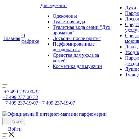
Для мужчин
Духи
Парфю
Одеколоны
Лосьо
Туалетная вода
Средс
Туалетная вода серии "Дух
уходу 
ароматов"
О
Средс
Главная
Лосьоны после бритья
фабрике
моющ
Парфюмированные
Лаки 
дезодоранты
Уход з
Средства для ухода за
Парфю
кожей
дезод
Косметика для мужчин
Душис
Тушь 
+7 499 237-00-32
+7 499 237-00-32
+7 499 237-19-07
+7 499 237-19-07
Поиск
Войти