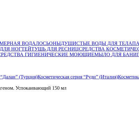
МЕРНАЯ ВОДА
ЛОСЬОНЫ
ДУШИСТЫЕ ВОДЫ ДЛЯ ТЕЛА
П
ДЛЯ НОГТЕЙ
ТУШЬ ДЛЯ РЕСНИЦ
СРЕДСТВА КОСМЕТИЧЕ
СРЕДСТВА ГИГИЕНИЧЕСКИЕ МОЮЩИЕ
МЫЛО
ДЛЯ БАНИ
 “Далан” (Турция)
Косметическая серия “Руди” (Италия)
Косметик
агеном. Успокаивающий 150 мл