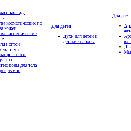
мерная вода
Для дома
ны
тва косметические по
Ар
Для детей
за кожей
авт
тва гигиенические
Духи для детей и
Ар
ие
детские наборы
ваш
для ногтей
Для
а ногтями
Мы
мированные
оранты
тые воды для тела
для ресниц