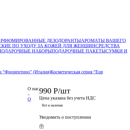
АРФЮМИРОВАННЫЕ ДЕЗОДОРАНТЫ
АРОМАТЫ ВАШЕГО
СКИЕ ПО УХОДУ ЗА КОЖЕЙ ДЛЯ ЖЕНЩИН
СРЕДСТВА
ПОДАРОЧНЫЕ НАБОРЫ
ПОДАРОЧНЫЕ ПАКЕТЫ
СУМКИ И
а “Фиорентино” (Италия)
Косметическая серия “Eup
О нас
990
Р
/шт
Цена указана без учета НДС
О
Нет в наличии
Уведомить о поступлении