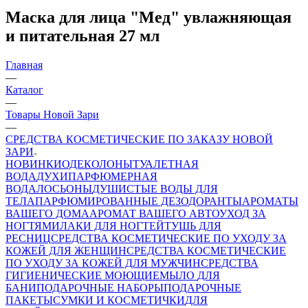
Маска для лица "Мед" увлажняющая
и питательная 27 мл
Главная
—
Каталог
—
Товары Новой Зари
—
СРЕДСТВА КОСМЕТИЧЕСКИЕ ПО ЗАКАЗУ НОВОЙ
ЗАРИ
НОВИНКИ
ОДЕКОЛОНЫ
ТУАЛЕТНАЯ
ВОДА
ДУХИ
ПАРФЮМЕРНАЯ
ВОДА
ЛОСЬОНЫ
ДУШИСТЫЕ ВОДЫ ДЛЯ
ТЕЛА
ПАРФЮМИРОВАННЫЕ ДЕЗОДОРАНТЫ
АРОМАТЫ
ВАШЕГО ДОМА
АРОМАТ ВАШЕГО АВТО
УХОД ЗА
НОГТЯМИ
ЛАКИ ДЛЯ НОГТЕЙ
ТУШЬ ДЛЯ
РЕСНИЦ
СРЕДСТВА КОСМЕТИЧЕСКИЕ ПО УХОДУ ЗА
КОЖЕЙ ДЛЯ ЖЕНЩИН
СРЕДСТВА КОСМЕТИЧЕСКИЕ
ПО УХОДУ ЗА КОЖЕЙ ДЛЯ МУЖЧИН
СРЕДСТВА
ГИГИЕНИЧЕСКИЕ МОЮЩИЕ
МЫЛО
ДЛЯ
БАНИ
ПОДАРОЧНЫЕ НАБОРЫ
ПОДАРОЧНЫЕ
ПАКЕТЫ
СУМКИ И КОСМЕТИЧКИ
ДЛЯ