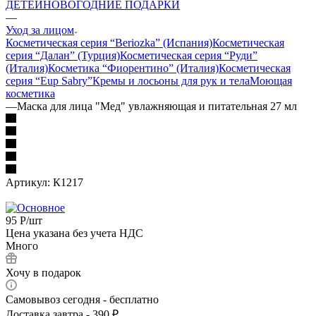
ДЕТЕЙ
НОВОГОДНИЕ ПОДАРКИ
—
Уход за лицом
Косметическая серия “Beriozka” (Испания)
Косметическая
серия “Далан” (Турция)
Косметическая серия “Руди”
(Италия)
Косметика “Фиорентино” (Италия)
Косметическая
серия “Eup Sabry”
Кремы и лосьоны для рук и тела
Моющая
косметика
—
Маска для лица "Мед" увлажняющая и питательная 27 мл
Артикул:
К1217
95
Р
/шт
Цена указана без учета НДС
Много
Хочу в подарок
Самовывоз сегодня - бесплатно
Доставка завтра - 390 ₽