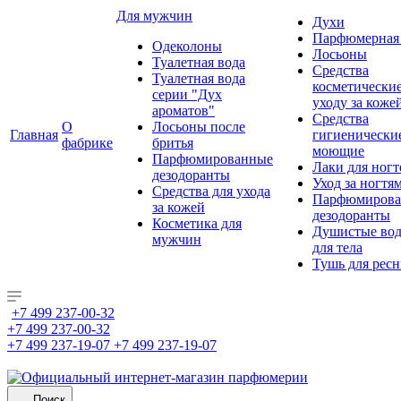
Для мужчин
Духи
Парфюмерная 
Одеколоны
Лосьоны
Туалетная вода
Средства
Туалетная вода
косметически
серии "Дух
уходу за коже
ароматов"
Средства
О
Лосьоны после
Главная
гигиенически
фабрике
бритья
моющие
Парфюмированные
Лаки для ногт
дезодоранты
Уход за ногтя
Средства для ухода
Парфюмирова
за кожей
дезодоранты
Косметика для
Душистые во
мужчин
для тела
Тушь для рес
+7 499 237-00-32
+7 499 237-00-32
+7 499 237-19-07
+7 499 237-19-07
Поиск