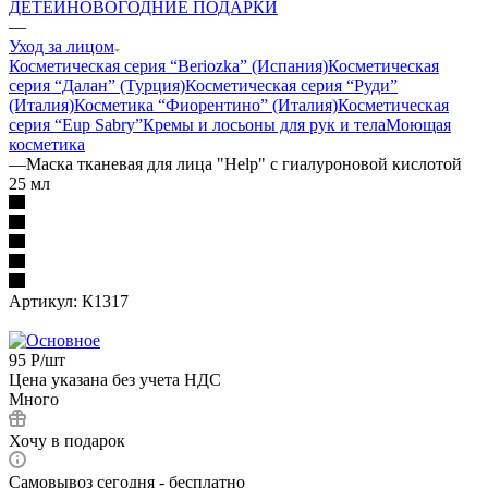
ДЕТЕЙ
НОВОГОДНИЕ ПОДАРКИ
—
Уход за лицом
Косметическая серия “Beriozka” (Испания)
Косметическая
серия “Далан” (Турция)
Косметическая серия “Руди”
(Италия)
Косметика “Фиорентино” (Италия)
Косметическая
серия “Eup Sabry”
Кремы и лосьоны для рук и тела
Моющая
косметика
—
Маска тканевая для лица "Help" c гиалуроновой кислотой
25 мл
Артикул:
К1317
95
Р
/шт
Цена указана без учета НДС
Много
Хочу в подарок
Самовывоз сегодня - бесплатно