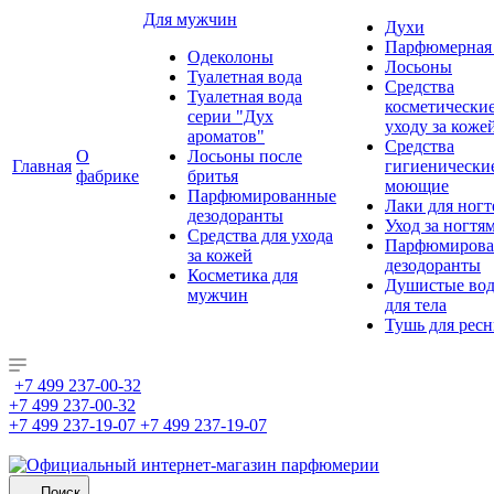
Для мужчин
Духи
Парфюмерная 
Одеколоны
Лосьоны
Туалетная вода
Средства
Туалетная вода
косметически
серии "Дух
уходу за коже
ароматов"
Средства
О
Лосьоны после
Главная
гигиенически
фабрике
бритья
моющие
Парфюмированные
Лаки для ногт
дезодоранты
Уход за ногтя
Средства для ухода
Парфюмирова
за кожей
дезодоранты
Косметика для
Душистые во
мужчин
для тела
Тушь для рес
+7 499 237-00-32
+7 499 237-00-32
+7 499 237-19-07
+7 499 237-19-07
Поиск