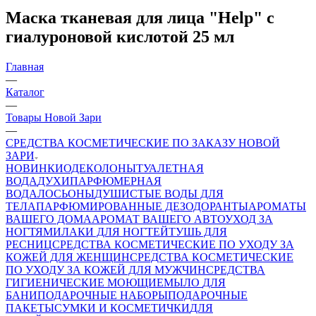
Маска тканевая для лица "Help" c
гиалуроновой кислотой 25 мл
Главная
—
Каталог
—
Товары Новой Зари
—
СРЕДСТВА КОСМЕТИЧЕСКИЕ ПО ЗАКАЗУ НОВОЙ
ЗАРИ
НОВИНКИ
ОДЕКОЛОНЫ
ТУАЛЕТНАЯ
ВОДА
ДУХИ
ПАРФЮМЕРНАЯ
ВОДА
ЛОСЬОНЫ
ДУШИСТЫЕ ВОДЫ ДЛЯ
ТЕЛА
ПАРФЮМИРОВАННЫЕ ДЕЗОДОРАНТЫ
АРОМАТЫ
ВАШЕГО ДОМА
АРОМАТ ВАШЕГО АВТО
УХОД ЗА
НОГТЯМИ
ЛАКИ ДЛЯ НОГТЕЙ
ТУШЬ ДЛЯ
РЕСНИЦ
СРЕДСТВА КОСМЕТИЧЕСКИЕ ПО УХОДУ ЗА
КОЖЕЙ ДЛЯ ЖЕНЩИН
СРЕДСТВА КОСМЕТИЧЕСКИЕ
ПО УХОДУ ЗА КОЖЕЙ ДЛЯ МУЖЧИН
СРЕДСТВА
ГИГИЕНИЧЕСКИЕ МОЮЩИЕ
МЫЛО
ДЛЯ
БАНИ
ПОДАРОЧНЫЕ НАБОРЫ
ПОДАРОЧНЫЕ
ПАКЕТЫ
СУМКИ И КОСМЕТИЧКИ
ДЛЯ