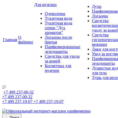
Для мужчин
Духи
Парфюмерная 
Одеколоны
Лосьоны
Туалетная вода
Средства
Туалетная вода
косметически
серии "Дух
уходу за коже
ароматов"
Средства
О
Лосьоны после
Главная
гигиенически
фабрике
бритья
моющие
Парфюмированные
Лаки для ногт
дезодоранты
Уход за ногтя
Средства для ухода
Парфюмирова
за кожей
дезодоранты
Косметика для
Душистые во
мужчин
для тела
Тушь для рес
+7 499 237-00-32
+7 499 237-00-32
+7 499 237-19-07
+7 499 237-19-07
Поиск