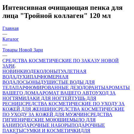
Интенсивная очищающая пенка для
лица "Тройной коллаген" 120 мл
Главная
—
Каталог
—
Товары Новой Зари
—
СРЕДСТВА КОСМЕТИЧЕСКИЕ ПО ЗАКАЗУ НОВОЙ
ЗАРИ
НОВИНКИ
ОДЕКОЛОНЫ
ТУАЛЕТНАЯ
ВОДА
ДУХИ
ПАРФЮМЕРНАЯ
ВОДА
ЛОСЬОНЫ
ДУШИСТЫЕ ВОДЫ ДЛЯ
ТЕЛА
ПАРФЮМИРОВАННЫЕ ДЕЗОДОРАНТЫ
АРОМАТЫ
ВАШЕГО ДОМА
АРОМАТ ВАШЕГО АВТО
УХОД ЗА
НОГТЯМИ
ЛАКИ ДЛЯ НОГТЕЙ
ТУШЬ ДЛЯ
РЕСНИЦ
СРЕДСТВА КОСМЕТИЧЕСКИЕ ПО УХОДУ ЗА
КОЖЕЙ ДЛЯ ЖЕНЩИН
СРЕДСТВА КОСМЕТИЧЕСКИЕ
ПО УХОДУ ЗА КОЖЕЙ ДЛЯ МУЖЧИН
СРЕДСТВА
ГИГИЕНИЧЕСКИЕ МОЮЩИЕ
МЫЛО
ДЛЯ
БАНИ
ПОДАРОЧНЫЕ НАБОРЫ
ПОДАРОЧНЫЕ
ПАКЕТЫ
СУМКИ И КОСМЕТИЧКИ
ДЛЯ