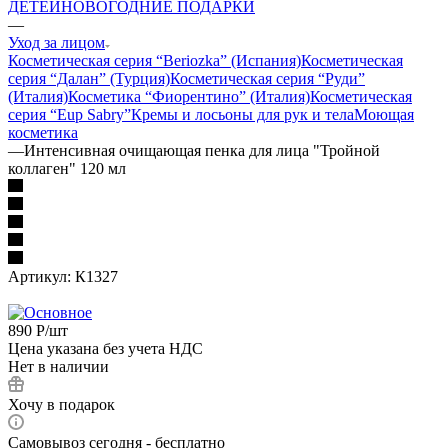
ДЕТЕЙ
НОВОГОДНИЕ ПОДАРКИ
—
Уход за лицом
Косметическая серия “Beriozka” (Испания)
Косметическая
серия “Далан” (Турция)
Косметическая серия “Руди”
(Италия)
Косметика “Фиорентино” (Италия)
Косметическая
серия “Eup Sabry”
Кремы и лосьоны для рук и тела
Моющая
косметика
—
Интенсивная очищающая пенка для лица "Тройной
коллаген" 120 мл
Артикул:
К1327
890
Р
/шт
Цена указана без учета НДС
Нет в наличии
Хочу в подарок
Самовывоз сегодня - бесплатно