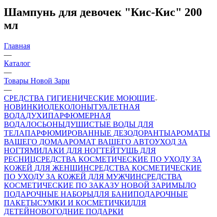
Шампунь для девочек "Кис-Кис" 200
мл
Главная
—
Каталог
—
Товары Новой Зари
—
СРЕДСТВА ГИГИЕНИЧЕСКИЕ МОЮЩИЕ
НОВИНКИ
ОДЕКОЛОНЫ
ТУАЛЕТНАЯ
ВОДА
ДУХИ
ПАРФЮМЕРНАЯ
ВОДА
ЛОСЬОНЫ
ДУШИСТЫЕ ВОДЫ ДЛЯ
ТЕЛА
ПАРФЮМИРОВАННЫЕ ДЕЗОДОРАНТЫ
АРОМАТЫ
ВАШЕГО ДОМА
АРОМАТ ВАШЕГО АВТО
УХОД ЗА
НОГТЯМИ
ЛАКИ ДЛЯ НОГТЕЙ
ТУШЬ ДЛЯ
РЕСНИЦ
СРЕДСТВА КОСМЕТИЧЕСКИЕ ПО УХОДУ ЗА
КОЖЕЙ ДЛЯ ЖЕНЩИН
СРЕДСТВА КОСМЕТИЧЕСКИЕ
ПО УХОДУ ЗА КОЖЕЙ ДЛЯ МУЖЧИН
СРЕДСТВА
КОСМЕТИЧЕСКИЕ ПО ЗАКАЗУ НОВОЙ ЗАРИ
МЫЛО
ПОДАРОЧНЫЕ НАБОРЫ
ДЛЯ БАНИ
ПОДАРОЧНЫЕ
ПАКЕТЫ
СУМКИ И КОСМЕТИЧКИ
ДЛЯ
ДЕТЕЙ
НОВОГОДНИЕ ПОДАРКИ