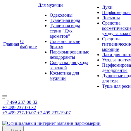
Для мужчин
Духи
Парфюмерная 
Одеколоны
Лосьоны
Туалетная вода
Средства
Туалетная вода
косметически
серии "Дух
уходу за коже
ароматов"
Средства
О
Лосьоны после
Главная
гигиенически
фабрике
бритья
моющие
Парфюмированные
Лаки для ногт
дезодоранты
Уход за ногтя
Средства для ухода
Парфюмирова
за кожей
дезодоранты
Косметика для
Душистые во
мужчин
для тела
Тушь для рес
+7 499 237-00-32
+7 499 237-00-32
+7 499 237-19-07
+7 499 237-19-07
Поиск