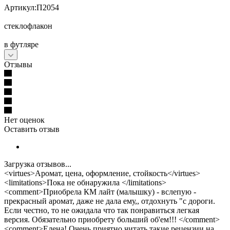
Артикул:П2054
стеклофлакон
в футляре
Отзывы
Нет оценок
Оставить отзыв
Загрузка отзывов...
<virtues>Аромат, цена, оформление, стойкость</virtues>
<limitations>Пока не обнаружила </limitations>
<comment>Приобрела КМ лайт (малышку) - вслепую -
прекрасный аромат, даже не дала ему,, отдохнуть "с дороги.
Если честно, то не ожидала что так понравиться легкая
версия. Обязательно приобрету больший об'ем!!! </comment>
<comment>Елена! Очень приятно читать такие рецензии на