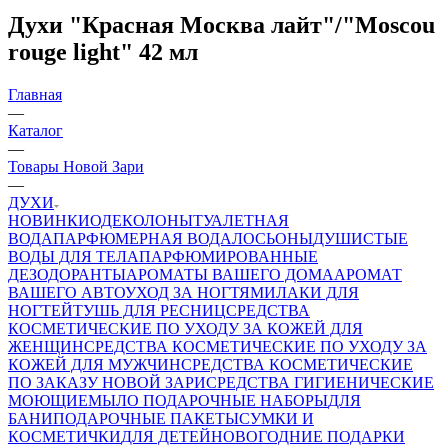
Духи "Красная Москва лайт"/"Moscou
rouge light" 42 мл
Главная
—
Каталог
—
Товары Новой Зари
—
ДУХИ
НОВИНКИ
ОДЕКОЛОНЫ
ТУАЛЕТНАЯ
ВОДА
ПАРФЮМЕРНАЯ ВОДА
ЛОСЬОНЫ
ДУШИСТЫЕ
ВОДЫ ДЛЯ ТЕЛА
ПАРФЮМИРОВАННЫЕ
ДЕЗОДОРАНТЫ
АРОМАТЫ ВАШЕГО ДОМА
АРОМАТ
ВАШЕГО АВТО
УХОД ЗА НОГТЯМИ
ЛАКИ ДЛЯ
НОГТЕЙ
ТУШЬ ДЛЯ РЕСНИЦ
СРЕДСТВА
КОСМЕТИЧЕСКИЕ ПО УХОДУ ЗА КОЖЕЙ ДЛЯ
ЖЕНЩИН
СРЕДСТВА КОСМЕТИЧЕСКИЕ ПО УХОДУ ЗА
КОЖЕЙ ДЛЯ МУЖЧИН
СРЕДСТВА КОСМЕТИЧЕСКИЕ
ПО ЗАКАЗУ НОВОЙ ЗАРИ
СРЕДСТВА ГИГИЕНИЧЕСКИЕ
МОЮЩИЕ
МЫЛО
ПОДАРОЧНЫЕ НАБОРЫ
ДЛЯ
БАНИ
ПОДАРОЧНЫЕ ПАКЕТЫ
СУМКИ И
КОСМЕТИЧКИ
ДЛЯ ДЕТЕЙ
НОВОГОДНИЕ ПОДАРКИ