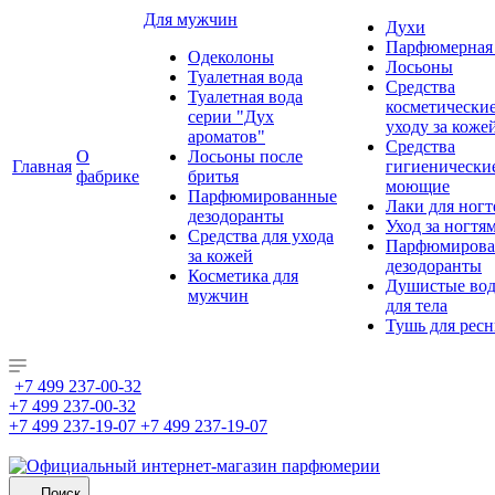
Для мужчин
Духи
Парфюмерная 
Одеколоны
Лосьоны
Туалетная вода
Средства
Туалетная вода
косметически
серии "Дух
уходу за коже
ароматов"
Средства
О
Лосьоны после
Главная
гигиенически
фабрике
бритья
моющие
Парфюмированные
Лаки для ногт
дезодоранты
Уход за ногтя
Средства для ухода
Парфюмирова
за кожей
дезодоранты
Косметика для
Душистые во
мужчин
для тела
Тушь для рес
+7 499 237-00-32
+7 499 237-00-32
+7 499 237-19-07
+7 499 237-19-07
Поиск