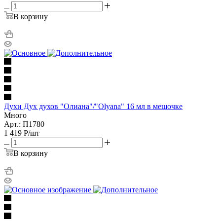
В корзину
Духи Дух духов "Олиана"/"Olyana" 16 мл в мешочке
Много
Арт.: П1780
1 419
Р
/шт
В корзину