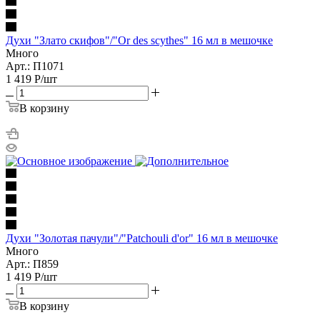
Духи "Злато скифов"/"Or des scythes" 16 мл в мешочке
Много
Арт.: П1071
1 419
Р
/шт
В корзину
Духи "Золотая пачули"/"Patchouli d'or" 16 мл в мешочке
Много
Арт.: П859
1 419
Р
/шт
В корзину