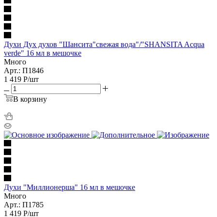
Духи Дух духов "Шансита"свежая вода"/"SHANSITA Acqua
verde" 16 мл в мешочке
Много
Арт.: П1846
1 419
Р
/шт
В корзину
Духи "Миллионерша" 16 мл в мешочке
Много
Арт.: П1785
1 419
Р
/шт