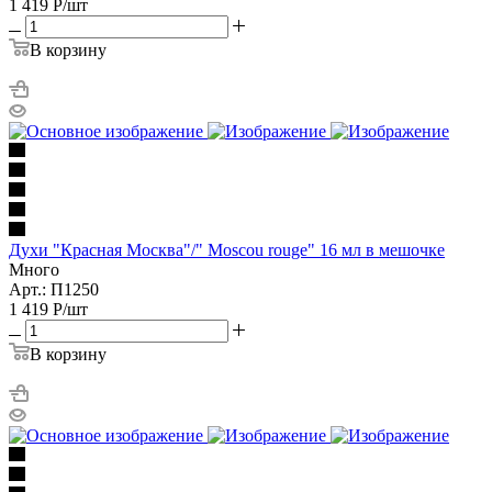
1 419
Р
/шт
В корзину
Духи "Красная Москва"/" Moscou rouge" 16 мл в мешочке
Много
Арт.: П1250
1 419
Р
/шт
В корзину