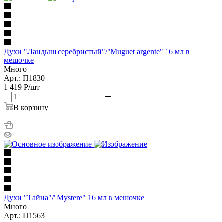
Духи "Ландыш серебристый"/"Muguet argente" 16 мл в
мешочке
Много
Арт.: П1830
1 419
Р
/шт
В корзину
Духи "Тайна"/"Mystere" 16 мл в мешочке
Много
Арт.: П1563