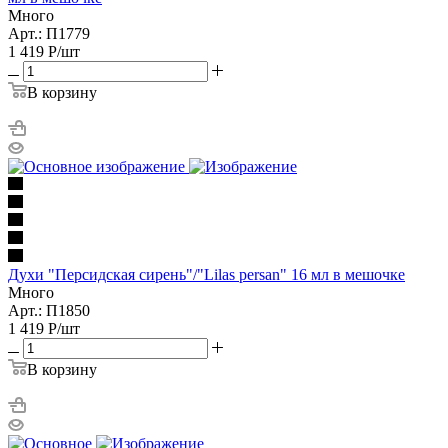
Много
Арт.: П1779
1 419
Р
/шт
В корзину
Духи "Персидская сирень"/"Lilas persan" 16 мл в мешочке
Много
Арт.: П1850
1 419
Р
/шт
В корзину