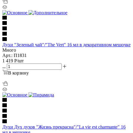
Духи "Зеленый чай"/"The Vert" 16 мл в декоративном мешочке
Много
Арт.: П1831
1 419
Р
/шт
В корзину
Духи Дух духов "Жизнь прекрасна"/"La vie est charmante" 16
мл в мешочке