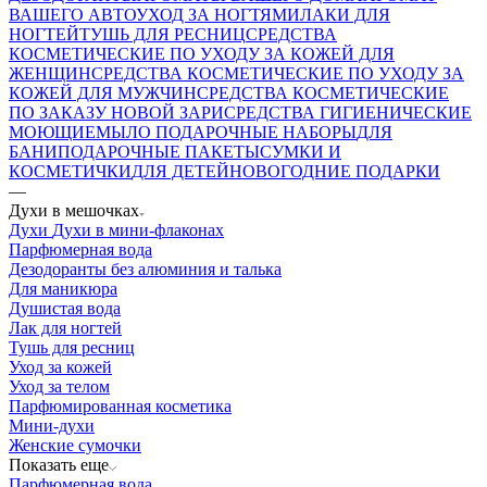
ВАШЕГО АВТО
УХОД ЗА НОГТЯМИ
ЛАКИ ДЛЯ
НОГТЕЙ
ТУШЬ ДЛЯ РЕСНИЦ
СРЕДСТВА
КОСМЕТИЧЕСКИЕ ПО УХОДУ ЗА КОЖЕЙ ДЛЯ
ЖЕНЩИН
СРЕДСТВА КОСМЕТИЧЕСКИЕ ПО УХОДУ ЗА
КОЖЕЙ ДЛЯ МУЖЧИН
СРЕДСТВА КОСМЕТИЧЕСКИЕ
ПО ЗАКАЗУ НОВОЙ ЗАРИ
СРЕДСТВА ГИГИЕНИЧЕСКИЕ
МОЮЩИЕ
МЫЛО
ПОДАРОЧНЫЕ НАБОРЫ
ДЛЯ
БАНИ
ПОДАРОЧНЫЕ ПАКЕТЫ
СУМКИ И
КОСМЕТИЧКИ
ДЛЯ ДЕТЕЙ
НОВОГОДНИЕ ПОДАРКИ
—
Духи в мешочках
Духи
Духи в мини-флаконах
Парфюмерная вода
Дезодоранты без алюминия и талька
Для маникюра
Душистая вода
Лак для ногтей
Тушь для ресниц
Уход за кожей
Уход за телом
Парфюмированная косметика
Мини-духи
Женские сумочки
Показать еще
Парфюмерная вода