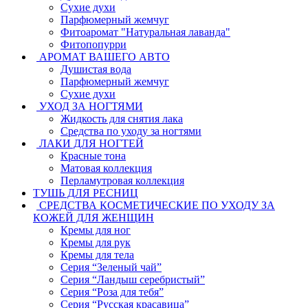
Сухие духи
Парфюмерный жемчуг
Фитоаромат "Натуральная лаванда"
Фитопопурри
АРОМАТ ВАШЕГО АВТО
Душистая вода
Парфюмерный жемчуг
Сухие духи
УХОД ЗА НОГТЯМИ
Жидкость для снятия лака
Средства по уходу за ногтями
ЛАКИ ДЛЯ НОГТЕЙ
Красные тона
Матовая коллекция
Перламутровая коллекция
ТУШЬ ДЛЯ РЕСНИЦ
СРЕДСТВА КОСМЕТИЧЕСКИЕ ПО УХОДУ ЗА
КОЖЕЙ ДЛЯ ЖЕНЩИН
Кремы для ног
Кремы для рук
Кремы для тела
Серия “Зеленый чай”
Серия “Ландыш серебристый”
Серия “Роза для тебя”
Серия “Русская красавица”