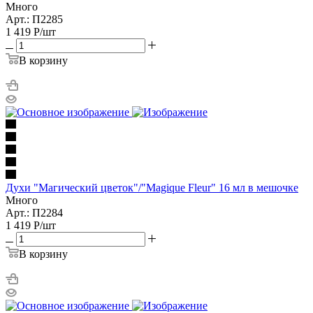
Много
Арт.: П2285
1 419
Р
/шт
В корзину
Духи "Магический цветок"/"Magique Fleur" 16 мл в мешочке
Много
Арт.: П2284
1 419
Р
/шт
В корзину