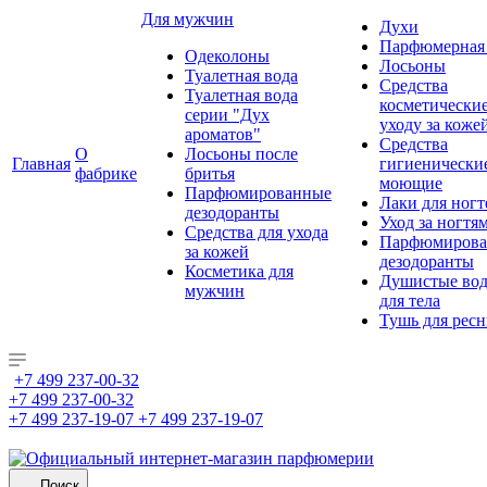
Для мужчин
Духи
Парфюмерная 
Одеколоны
Лосьоны
Туалетная вода
Средства
Туалетная вода
косметически
серии "Дух
уходу за коже
ароматов"
Средства
О
Лосьоны после
Главная
гигиенически
фабрике
бритья
моющие
Парфюмированные
Лаки для ногт
дезодоранты
Уход за ногтя
Средства для ухода
Парфюмирова
за кожей
дезодоранты
Косметика для
Душистые во
мужчин
для тела
Тушь для рес
+7 499 237-00-32
+7 499 237-00-32
+7 499 237-19-07
+7 499 237-19-07
Поиск