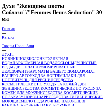
Духи "Женщины цветы
Соблазн"/"Femmes fleurs Seduction" 30
мл
Главная
—
Каталог
—
Товары Новой Зари
—
ДУХИ
НОВИНКИ
ОДЕКОЛОНЫ
ТУАЛЕТНАЯ
ВОДА
ПАРФЮМЕРНАЯ ВОДА
ЛОСЬОНЫ
ДУШИСТЫЕ
ВОДЫ ДЛЯ ТЕЛА
ПАРФЮМИРОВАННЫЕ
ДЕЗОДОРАНТЫ
АРОМАТЫ ВАШЕГО ДОМА
АРОМАТ
ВАШЕГО АВТО
УХОД ЗА НОГТЯМИ
ЛАКИ ДЛЯ
НОГТЕЙ
ТУШЬ ДЛЯ РЕСНИЦ
СРЕДСТВА
КОСМЕТИЧЕСКИЕ ПО УХОДУ ЗА КОЖЕЙ ДЛЯ
ЖЕНЩИН
СРЕДСТВА КОСМЕТИЧЕСКИЕ ПО УХОДУ ЗА
КОЖЕЙ ДЛЯ МУЖЧИН
СРЕДСТВА КОСМЕТИЧЕСКИЕ
ПО ЗАКАЗУ НОВОЙ ЗАРИ
СРЕДСТВА ГИГИЕНИЧЕСКИЕ
МОЮЩИЕ
МЫЛО
ПОДАРОЧНЫЕ НАБОРЫ
ДЛЯ
БАНИ
ПОДАРОЧНЫЕ ПАКЕТЫ
СУМКИ И