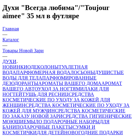
Духи "Всегда любима"/"Toujour
aimee" 35 мл в футляре
Главная
—
Каталог
—
Товары Новой Зари
—
ДУХИ
НОВИНКИ
ОДЕКОЛОНЫ
ТУАЛЕТНАЯ
ВОДА
ПАРФЮМЕРНАЯ ВОДА
ЛОСЬОНЫ
ДУШИСТЫЕ
ВОДЫ ДЛЯ ТЕЛА
ПАРФЮМИРОВАННЫЕ
ДЕЗОДОРАНТЫ
АРОМАТЫ ВАШЕГО ДОМА
АРОМАТ
ВАШЕГО АВТО
УХОД ЗА НОГТЯМИ
ЛАКИ ДЛЯ
НОГТЕЙ
ТУШЬ ДЛЯ РЕСНИЦ
СРЕДСТВА
КОСМЕТИЧЕСКИЕ ПО УХОДУ ЗА КОЖЕЙ ДЛЯ
ЖЕНЩИН
СРЕДСТВА КОСМЕТИЧЕСКИЕ ПО УХОДУ ЗА
КОЖЕЙ ДЛЯ МУЖЧИН
СРЕДСТВА КОСМЕТИЧЕСКИЕ
ПО ЗАКАЗУ НОВОЙ ЗАРИ
СРЕДСТВА ГИГИЕНИЧЕСКИЕ
МОЮЩИЕ
МЫЛО
ПОДАРОЧНЫЕ НАБОРЫ
ДЛЯ
БАНИ
ПОДАРОЧНЫЕ ПАКЕТЫ
СУМКИ И
КОСМЕТИЧКИ
ДЛЯ ДЕТЕЙ
НОВОГОДНИЕ ПОДАРКИ