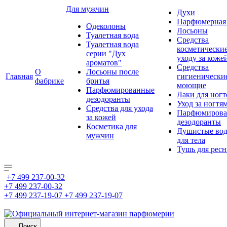
Для мужчин
Духи
Парфюмерная 
Одеколоны
Лосьоны
Туалетная вода
Средства
Туалетная вода
косметически
серии "Дух
уходу за коже
ароматов"
Средства
О
Лосьоны после
Главная
гигиенически
фабрике
бритья
моющие
Парфюмированные
Лаки для ногт
дезодоранты
Уход за ногтя
Средства для ухода
Парфюмирова
за кожей
дезодоранты
Косметика для
Душистые во
мужчин
для тела
Тушь для рес
+7 499 237-00-32
+7 499 237-00-32
+7 499 237-19-07
+7 499 237-19-07
Поиск