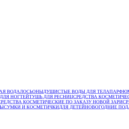
АЯ ВОДА
ЛОСЬОНЫ
ДУШИСТЫЕ ВОДЫ ДЛЯ ТЕЛА
ПАРФЮМ
ДЛЯ НОГТЕЙ
ТУШЬ ДЛЯ РЕСНИЦ
СРЕДСТВА КОСМЕТИЧЕ
СРЕДСТВА КОСМЕТИЧЕСКИЕ ПО ЗАКАЗУ НОВОЙ ЗАРИ
СР
ТЫ
СУМКИ И КОСМЕТИЧКИ
ДЛЯ ДЕТЕЙ
НОВОГОДНИЕ ПОД