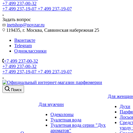
+7 499 237-00-32
+7 499 237-19-07
+7 499 237-19-07
Задать вопрос
inetshop@novzar.ru
119435, г. Москва, Саввинская набережная 25
Вконтакте
Telegram
Одноклассники
+7 499 237-00-32
+7 499 237-00-32
+7 499 237-19-07
+7 499 237-19-07
Поиск
Для женщи
Для мужчин
Духи
Парфю
Одеколоны
Лосьо
Туалетная вода
Средс
Туалетная вода серии "Дух
уходу 
ароматов"