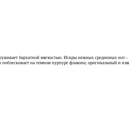
руживает бархатной мягкостью. Искры нежных срединных нот - р
то поблескивает на темном пурпуре флакона; оригинальный и из