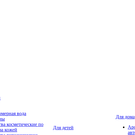
н
мерная вода
Для дома
ны
тва косметические по
Ар
Для детей
за кожей
авт