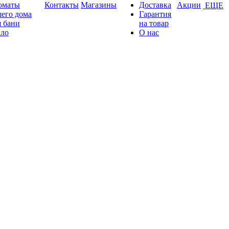
оматы
Контакты
Магазины
Доставка
Акции
ЕЩЕ
его дома
Гарантия
 бани
на товар
ло
О нас