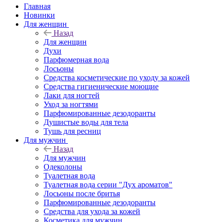
Главная
Новинки
Для женщин
Назад
Для женщин
Духи
Парфюмерная вода
Лосьоны
Средства косметические по уходу за кожей
Средства гигиенические моющие
Лаки для ногтей
Уход за ногтями
Парфюмированные дезодоранты
Душистые воды для тела
Тушь для ресниц
Для мужчин
Назад
Для мужчин
Одеколоны
Туалетная вода
Туалетная вода серии "Дух ароматов"
Лосьоны после бритья
Парфюмированные дезодоранты
Средства для ухода за кожей
Косметика для мужчин