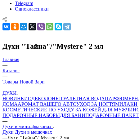
Telegram
Одноклассники
Духи "Тайна"/"Mystere" 2 мл
Главная
—
Каталог
—
Товары Новой Зари
—
ДУХИ
НОВИНКИ
ОДЕКОЛОНЫ
ТУАЛЕТНАЯ ВОДА
ПАРФЮМЕРН
ДОМА
АРОМАТ ВАШЕГО АВТО
УХОД ЗА НОГТЯМИ
ЛАКИ 
КОСМЕТИЧЕСКИЕ ПО УХОДУ ЗА КОЖЕЙ ДЛЯ МУЖЧИН
ПОДАРОЧНЫЕ НАБОРЫ
ДЛЯ БАНИ
ПОДАРОЧНЫЕ ПАКЕ
—
Духи в мини-флаконах
Духи
Духи в мешочках
—
Духи "Тайна"/"Mystere" 2 мл