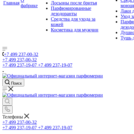
О
Средс
Главная
Лосьоны после бритья
фабрике
моющ
Парфюмированные
Лаки 
дезодоранты
Уход з
Средства для ухода за
Парфю
кожей
дезод
Косметика для мужчин
Душис
Тушь 
+7 499 237-00-32
+7 499 237-00-32
+7 499 237-19-07
+7 499 237-19-07
Поиск
Телефоны
+7 499 237-00-32
+7 499 237-19-07
+7 499 237-19-07