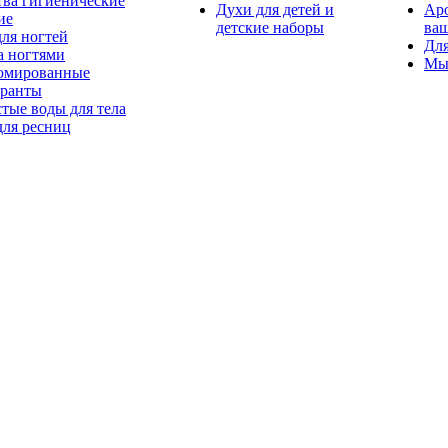
тва гигиенические
Духи для детей и
Ар
ие
детские наборы
ваш
для ногтей
Для
а ногтями
Мы
мированные
оранты
тые воды для тела
для ресниц