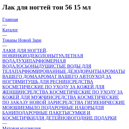
Лак для ногтей тон 56 15 мл
Главная
—
Каталог
—
Товары Новой Зари
—
ЛАКИ ДЛЯ НОГТЕЙ
НОВИНКИ
ОДЕКОЛОНЫ
ТУАЛЕТНАЯ
ВОДА
ДУХИ
ПАРФЮМЕРНАЯ
ВОДА
ЛОСЬОНЫ
ДУШИСТЫЕ ВОДЫ ДЛЯ
ТЕЛА
ПАРФЮМИРОВАННЫЕ ДЕЗОДОРАНТЫ
АРОМАТЫ
ВАШЕГО ДОМА
АРОМАТ ВАШЕГО АВТО
УХОД ЗА
НОГТЯМИ
ТУШЬ ДЛЯ РЕСНИЦ
СРЕДСТВА
КОСМЕТИЧЕСКИЕ ПО УХОДУ ЗА КОЖЕЙ ДЛЯ
ЖЕНЩИН
СРЕДСТВА КОСМЕТИЧЕСКИЕ ПО УХОДУ ЗА
КОЖЕЙ ДЛЯ МУЖЧИН
СРЕДСТВА КОСМЕТИЧЕСКИЕ
ПО ЗАКАЗУ НОВОЙ ЗАРИ
СРЕДСТВА ГИГИЕНИЧЕСКИЕ
МОЮЩИЕ
МЫЛО
ПОДАРОЧНЫЕ НАБОРЫ
ДЛЯ
БАНИ
ПОДАРОЧНЫЕ ПАКЕТЫ
СУМКИ И
КОСМЕТИЧКИ
ДЛЯ ДЕТЕЙ
НОВОГОДНИЕ ПОДАРКИ
—
Матовая коллекция