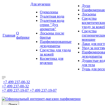
Для мужчин
Духи
Парфюмерная 
Одеколоны
Лосьоны
Туалетная вода
Средства
Туалетная вода
косметически
серии "Дух
уходу за коже
ароматов"
Средства
О
Лосьоны после
Главная
гигиенически
фабрике
бритья
моющие
Парфюмированные
Лаки для ногт
дезодоранты
Уход за ногтя
Средства для ухода
Парфюмирова
за кожей
дезодоранты
Косметика для
Душистые во
мужчин
для тела
Тушь для рес
+7 499 237-00-32
+7 499 237-00-32
+7 499 237-19-07
+7 499 237-19-07
Поиск