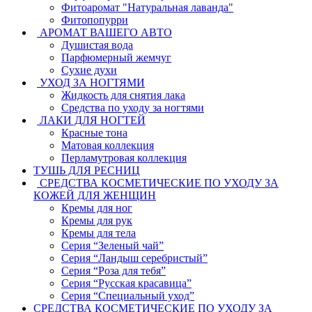
Фитоаромат "Натуральная лаванда"
Фитопопурри
АРОМАТ ВАШЕГО АВТО
Душистая вода
Парфюмерный жемчуг
Сухие духи
УХОД ЗА НОГТЯМИ
Жидкость для снятия лака
Средства по уходу за ногтями
ЛАКИ ДЛЯ НОГТЕЙ
Красные тона
Матовая коллекция
Перламутровая коллекция
ТУШЬ ДЛЯ РЕСНИЦ
СРЕДСТВА КОСМЕТИЧЕСКИЕ ПО УХОДУ ЗА
КОЖЕЙ ДЛЯ ЖЕНЩИН
Кремы для ног
Кремы для рук
Кремы для тела
Серия “Зеленый чай”
Серия “Ландыш серебристый”
Серия “Роза для тебя”
Серия “Русская красавица”
Серия “Специальный уход”
СРЕДСТВА КОСМЕТИЧЕСКИЕ ПО УХОДУ ЗА