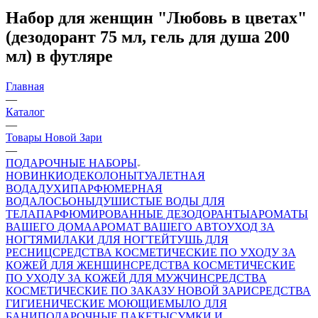
Набор для женщин "Любовь в цветах"
(дезодорант 75 мл, гель для душа 200
мл) в футляре
Главная
—
Каталог
—
Товары Новой Зари
—
ПОДАРОЧНЫЕ НАБОРЫ
НОВИНКИ
ОДЕКОЛОНЫ
ТУАЛЕТНАЯ
ВОДА
ДУХИ
ПАРФЮМЕРНАЯ
ВОДА
ЛОСЬОНЫ
ДУШИСТЫЕ ВОДЫ ДЛЯ
ТЕЛА
ПАРФЮМИРОВАННЫЕ ДЕЗОДОРАНТЫ
АРОМАТЫ
ВАШЕГО ДОМА
АРОМАТ ВАШЕГО АВТО
УХОД ЗА
НОГТЯМИ
ЛАКИ ДЛЯ НОГТЕЙ
ТУШЬ ДЛЯ
РЕСНИЦ
СРЕДСТВА КОСМЕТИЧЕСКИЕ ПО УХОДУ ЗА
КОЖЕЙ ДЛЯ ЖЕНЩИН
СРЕДСТВА КОСМЕТИЧЕСКИЕ
ПО УХОДУ ЗА КОЖЕЙ ДЛЯ МУЖЧИН
СРЕДСТВА
КОСМЕТИЧЕСКИЕ ПО ЗАКАЗУ НОВОЙ ЗАРИ
СРЕДСТВА
ГИГИЕНИЧЕСКИЕ МОЮЩИЕ
МЫЛО
ДЛЯ
БАНИ
ПОДАРОЧНЫЕ ПАКЕТЫ
СУМКИ И