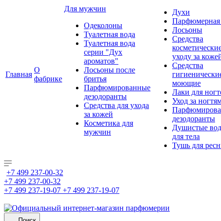
Для мужчин
Духи
Парфюмерная 
Одеколоны
Лосьоны
Туалетная вода
Средства
Туалетная вода
косметически
серии "Дух
уходу за коже
ароматов"
Средства
О
Лосьоны после
Главная
гигиенически
фабрике
бритья
моющие
Парфюмированные
Лаки для ногт
дезодоранты
Уход за ногтя
Средства для ухода
Парфюмирова
за кожей
дезодоранты
Косметика для
Душистые во
мужчин
для тела
Тушь для рес
+7 499 237-00-32
+7 499 237-00-32
+7 499 237-19-07
+7 499 237-19-07
Поиск