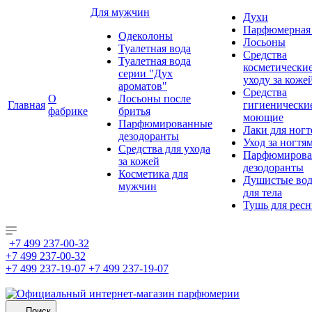
Для мужчин
Духи
Парфюмерная 
Одеколоны
Лосьоны
Туалетная вода
Средства
Туалетная вода
косметически
серии "Дух
уходу за коже
ароматов"
Средства
О
Лосьоны после
Главная
гигиенически
фабрике
бритья
моющие
Парфюмированные
Лаки для ногт
дезодоранты
Уход за ногтя
Средства для ухода
Парфюмирова
за кожей
дезодоранты
Косметика для
Душистые во
мужчин
для тела
Тушь для рес
+7 499 237-00-32
+7 499 237-00-32
+7 499 237-19-07
+7 499 237-19-07
Поиск