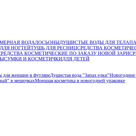
МЕРНАЯ ВОДА
ЛОСЬОНЫ
ДУШИСТЫЕ ВОДЫ ДЛЯ ТЕЛА
П
ДЛЯ НОГТЕЙ
ТУШЬ ДЛЯ РЕСНИЦ
СРЕДСТВА КОСМЕТИЧЕ
СРЕДСТВА КОСМЕТИЧЕСКИЕ ПО ЗАКАЗУ НОВОЙ ЗАРИ
СР
ТЫ
СУМКИ И КОСМЕТИЧКИ
ДЛЯ ДЕТЕЙ
 для женщин в футляре
Душистая вода "Запах елки"
Новогодние
ый" в мешочках
Моющая косметика в новогодней упаковке