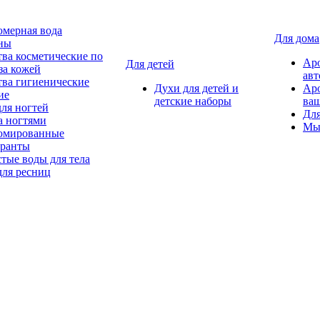
мерная вода
Для дома
ны
тва косметические по
Ар
Для детей
за кожей
авт
тва гигиенические
Духи для детей и
Ар
ие
детские наборы
ваш
для ногтей
Для
а ногтями
Мы
мированные
оранты
тые воды для тела
для ресниц