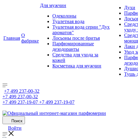
Для мужчин
Духи
Парфю
Одеколоны
Лосьо
Туалетная вода
Средс
Туалетная вода серии "Дух
уходу 
ароматов"
О
Средс
Главная
Лосьоны после бритья
фабрике
моющ
Парфюмированные
Лаки 
дезодоранты
Уход з
Средства для ухода за
Парфю
кожей
дезод
Косметика для мужчин
Душис
Тушь 
+7 499 237-00-32
+7 499 237-00-32
+7 499 237-19-07
+7 499 237-19-07
Поиск
Войти