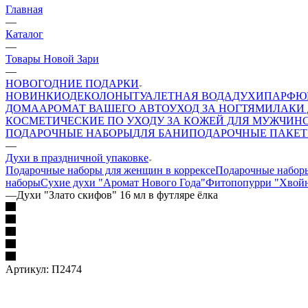
Главная
—
Каталог
—
Товары Новой Зари
—
НОВОГОДНИЕ ПОДАРКИ
НОВИНКИ
ОДЕКОЛОНЫ
ТУАЛЕТНАЯ ВОДА
ДУХИ
ПАРФЮ
ДОМА
АРОМАТ ВАШЕГО АВТО
УХОД ЗА НОГТЯМИ
ЛАКИ 
КОСМЕТИЧЕСКИЕ ПО УХОДУ ЗА КОЖЕЙ ДЛЯ МУЖЧИН
ПОДАРОЧНЫЕ НАБОРЫ
ДЛЯ БАНИ
ПОДАРОЧНЫЕ ПАКЕ
—
Духи в праздничной упаковке
Подарочные наборы для женщин в коррексе
Подарочные наборы
наборы
Сухие духи "Аромат Нового Года"
Фитопопурри "Хвойн
—
Духи "Злато скифов" 16 мл в футляре ёлка
Артикул:
П2474