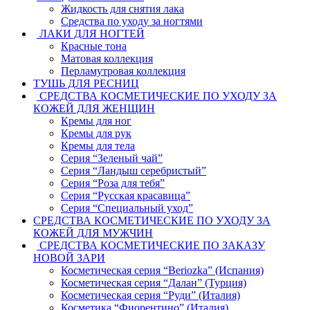
Жидкость для снятия лака
Средства по уходу за ногтями
ЛАКИ ДЛЯ НОГТЕЙ
Красные тона
Матовая коллекция
Перламутровая коллекция
ТУШЬ ДЛЯ РЕСНИЦ
СРЕДСТВА КОСМЕТИЧЕСКИЕ ПО УХОДУ ЗА
КОЖЕЙ ДЛЯ ЖЕНЩИН
Кремы для ног
Кремы для рук
Кремы для тела
Серия “Зеленый чай”
Серия “Ландыш серебристый”
Серия “Роза для тебя”
Серия “Русская красавица”
Серия “Специальный уход”
СРЕДСТВА КОСМЕТИЧЕСКИЕ ПО УХОДУ ЗА
КОЖЕЙ ДЛЯ МУЖЧИН
СРЕДСТВА КОСМЕТИЧЕСКИЕ ПО ЗАКАЗУ
НОВОЙ ЗАРИ
Косметическая серия “Beriozka” (Испания)
Косметическая серия “Далан” (Турция)
Косметическая серия “Руди” (Италия)
Косметика “Фиорентино” (Италия)