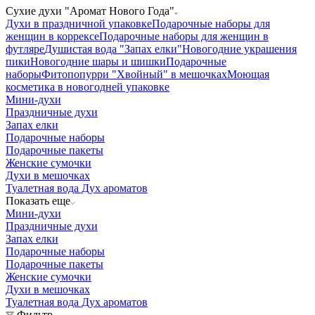
Сухие духи "Аромат Нового Года"
Духи в праздничной упаковке
Подарочные наборы для
женщин в коррексе
Подарочные наборы для женщин в
футляре
Душистая вода "Запах елки"
Новогодние украшения
пики
Новогодние шары и шишки
Подарочные
наборы
Фитопопурри "Хвойный" в мешочках
Моющая
косметика в новогодней упаковке
Мини-духи
Праздничные духи
Запах елки
Подарочные наборы
Подарочные пакеты
Женские сумочки
Духи в мешочках
Туалетная вода Дух ароматов
Показать еще
Мини-духи
Праздничные духи
Запах елки
Подарочные наборы
Подарочные пакеты
Женские сумочки
Духи в мешочках
Туалетная вода Дух ароматов
Фильтр