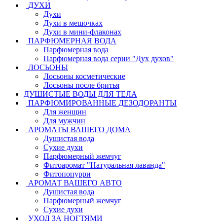
ДУХИ
Духи
Духи в мешочках
Духи в мини-флаконах
ПАРФЮМЕРНАЯ ВОДА
Парфюмерная вода
Парфюмерная вода серии "Дух духов"
ЛОСЬОНЫ
Лосьоны косметические
Лосьоны после бритья
ДУШИСТЫЕ ВОДЫ ДЛЯ ТЕЛА
ПАРФЮМИРОВАННЫЕ ДЕЗОДОРАНТЫ
Для женщин
Для мужчин
АРОМАТЫ ВАШЕГО ДОМА
Душистая вода
Сухие духи
Парфюмерный жемчуг
Фитоаромат "Натуральная лаванда"
Фитопопурри
АРОМАТ ВАШЕГО АВТО
Душистая вода
Парфюмерный жемчуг
Сухие духи
УХОД ЗА НОГТЯМИ