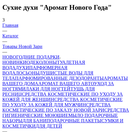
Сухие духи "Аромат Нового Года"
3
Главная
—
Каталог
—
Товары Новой Зари
—
НОВОГОДНИЕ ПОДАРКИ
НОВИНКИ
ОДЕКОЛОНЫ
ТУАЛЕТНАЯ
ВОДА
ДУХИ
ПАРФЮМЕРНАЯ
ВОДА
ЛОСЬОНЫ
ДУШИСТЫЕ ВОДЫ ДЛЯ
ТЕЛА
ПАРФЮМИРОВАННЫЕ ДЕЗОДОРАНТЫ
АРОМАТЫ
ВАШЕГО ДОМА
АРОМАТ ВАШЕГО АВТО
УХОД ЗА
НОГТЯМИ
ЛАКИ ДЛЯ НОГТЕЙ
ТУШЬ ДЛЯ
РЕСНИЦ
СРЕДСТВА КОСМЕТИЧЕСКИЕ ПО УХОДУ ЗА
КОЖЕЙ ДЛЯ ЖЕНЩИН
СРЕДСТВА КОСМЕТИЧЕСКИЕ
ПО УХОДУ ЗА КОЖЕЙ ДЛЯ МУЖЧИН
СРЕДСТВА
КОСМЕТИЧЕСКИЕ ПО ЗАКАЗУ НОВОЙ ЗАРИ
СРЕДСТВА
ГИГИЕНИЧЕСКИЕ МОЮЩИЕ
МЫЛО
ПОДАРОЧНЫЕ
НАБОРЫ
ДЛЯ БАНИ
ПОДАРОЧНЫЕ ПАКЕТЫ
СУМКИ И
КОСМЕТИЧКИ
ДЛЯ ДЕТЕЙ
—