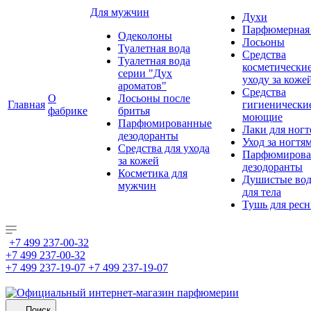
Для мужчин
Духи
Парфюмерная 
Одеколоны
Лосьоны
Туалетная вода
Средства
Туалетная вода
косметически
серии "Дух
уходу за коже
ароматов"
Средства
О
Лосьоны после
Главная
гигиенически
фабрике
бритья
моющие
Парфюмированные
Лаки для ногт
дезодоранты
Уход за ногтя
Средства для ухода
Парфюмирова
за кожей
дезодоранты
Косметика для
Душистые во
мужчин
для тела
Тушь для рес
+7 499 237-00-32
+7 499 237-00-32
+7 499 237-19-07
+7 499 237-19-07
Поиск