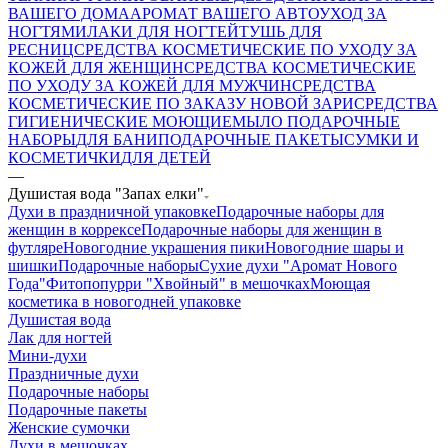
ВАШЕГО ДОМА
АРОМАТ ВАШЕГО АВТО
УХОД ЗА
НОГТЯМИ
ЛАКИ ДЛЯ НОГТЕЙ
ТУШЬ ДЛЯ
РЕСНИЦ
СРЕДСТВА КОСМЕТИЧЕСКИЕ ПО УХОДУ ЗА
КОЖЕЙ ДЛЯ ЖЕНЩИН
СРЕДСТВА КОСМЕТИЧЕСКИЕ
ПО УХОДУ ЗА КОЖЕЙ ДЛЯ МУЖЧИН
СРЕДСТВА
КОСМЕТИЧЕСКИЕ ПО ЗАКАЗУ НОВОЙ ЗАРИ
СРЕДСТВА
ГИГИЕНИЧЕСКИЕ МОЮЩИЕ
МЫЛО
ПОДАРОЧНЫЕ
НАБОРЫ
ДЛЯ БАНИ
ПОДАРОЧНЫЕ ПАКЕТЫ
СУМКИ И
КОСМЕТИЧКИ
ДЛЯ ДЕТЕЙ
—
Душистая вода "Запах елки"
Духи в праздничной упаковке
Подарочные наборы для
женщин в коррексе
Подарочные наборы для женщин в
футляре
Новогодние украшения пики
Новогодние шары и
шишки
Подарочные наборы
Сухие духи "Аромат Нового
Года"
Фитопопурри "Хвойный" в мешочках
Моющая
косметика в новогодней упаковке
Душистая вода
Лак для ногтей
Мини-духи
Праздничные духи
Подарочные наборы
Подарочные пакеты
Женские сумочки
Духи в мешочках