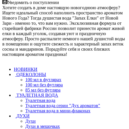
Уведомить о поступлении
Хотите создать в доме настоящую новогоднюю атмосферу?
Ищете идеальный способ наполнить пространство ароматом
Нового Года? Тогда душистая вода "Запах Елки" от Новой
Зари - именно то, что вам нужно. Эксклюзивная формула от
старейшей фабрики России позволит принести аромат живой
елки в каждый уголок, создавая уют и праздничную
атмосферу. Просто распылите немного нашей душистой воды
в помещении и ощутите свежесть и характерный запах веток
сосны и мандаринов. Порадуйте себя и своих близких
настоящим ароматом праздника!
НОВИНКИ
ОДЕКОЛОНЫ
100 мл в футлярах
100 мл без футляра
85 мл без футляра
ТУАЛЕТНАЯ ВОДА
Туалетная вода
Туалетная вода серии "Дух ароматов"
Туалетная вода в мини-флаконах
ДУХИ
Духи
Духи в мешочках