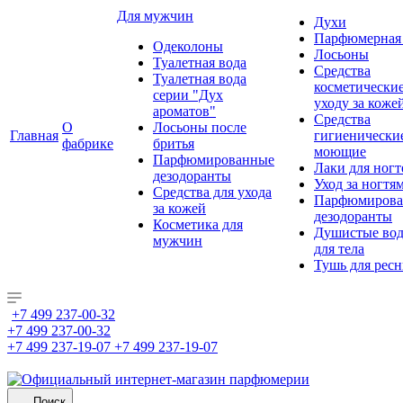
Для мужчин
Духи
Парфюмерная 
Одеколоны
Лосьоны
Туалетная вода
Средства
Туалетная вода
косметически
серии "Дух
уходу за коже
ароматов"
Средства
О
Лосьоны после
Главная
гигиенически
фабрике
бритья
моющие
Парфюмированные
Лаки для ногт
дезодоранты
Уход за ногтя
Средства для ухода
Парфюмирова
за кожей
дезодоранты
Косметика для
Душистые во
мужчин
для тела
Тушь для рес
+7 499 237-00-32
+7 499 237-00-32
+7 499 237-19-07
+7 499 237-19-07
Поиск