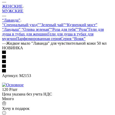
—
ЖЕНСКИЕ
МУЖСКИЕ
—
“Лаванда”
"Специальный уход"
"Зеленый чай"
“Кузнецкий мост”
“Ландыш”
“Олива зеленая”
“Роза для тебя”
“Роза”
Гели для
душа в тубах для женщин
Гели для душа в тубах для
мужчин
Парфюмированная серия
Серия “Вояж”
—
Жидкое мыло "Лаванда" для чувствительной кожи 50 мл
НОВИНКА
Артикул:
М2153
120
Р
/шт
Цена указана без учета НДС
Много
Хочу в подарок