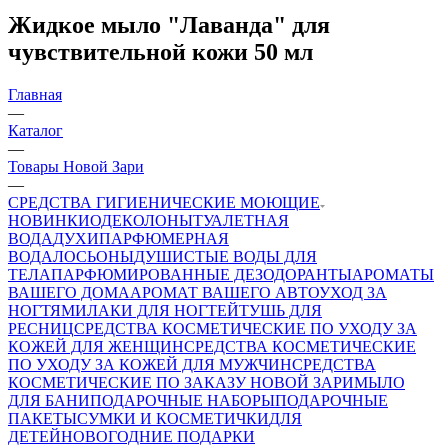
Жидкое мыло "Лаванда" для
чувствительной кожи 50 мл
Главная
—
Каталог
—
Товары Новой Зари
—
СРЕДСТВА ГИГИЕНИЧЕСКИЕ МОЮЩИЕ
НОВИНКИ
ОДЕКОЛОНЫ
ТУАЛЕТНАЯ
ВОДА
ДУХИ
ПАРФЮМЕРНАЯ
ВОДА
ЛОСЬОНЫ
ДУШИСТЫЕ ВОДЫ ДЛЯ
ТЕЛА
ПАРФЮМИРОВАННЫЕ ДЕЗОДОРАНТЫ
АРОМАТЫ
ВАШЕГО ДОМА
АРОМАТ ВАШЕГО АВТО
УХОД ЗА
НОГТЯМИ
ЛАКИ ДЛЯ НОГТЕЙ
ТУШЬ ДЛЯ
РЕСНИЦ
СРЕДСТВА КОСМЕТИЧЕСКИЕ ПО УХОДУ ЗА
КОЖЕЙ ДЛЯ ЖЕНЩИН
СРЕДСТВА КОСМЕТИЧЕСКИЕ
ПО УХОДУ ЗА КОЖЕЙ ДЛЯ МУЖЧИН
СРЕДСТВА
КОСМЕТИЧЕСКИЕ ПО ЗАКАЗУ НОВОЙ ЗАРИ
МЫЛО
ДЛЯ БАНИ
ПОДАРОЧНЫЕ НАБОРЫ
ПОДАРОЧНЫЕ
ПАКЕТЫ
СУМКИ И КОСМЕТИЧКИ
ДЛЯ
ДЕТЕЙ
НОВОГОДНИЕ ПОДАРКИ