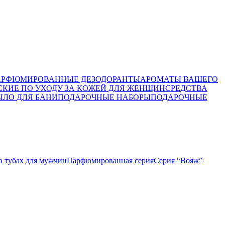
АРФЮМИРОВАННЫЕ ДЕЗОДОРАНТЫ
АРОМАТЫ ВАШЕГО
СКИЕ ПО УХОДУ ЗА КОЖЕЙ ДЛЯ ЖЕНЩИН
СРЕДСТВА
ЫЛО
ДЛЯ БАНИ
ПОДАРОЧНЫЕ НАБОРЫ
ПОДАРОЧНЫЕ
в тубах для мужчин
Парфюмированная серия
Серия “Вояж”