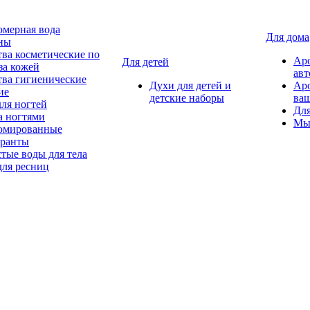
мерная вода
Для дома
ны
тва косметические по
Ар
Для детей
за кожей
авт
тва гигиенические
Духи для детей и
Ар
ие
детские наборы
ваш
для ногтей
Для
а ногтями
Мы
мированные
оранты
тые воды для тела
для ресниц