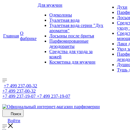
Для мужчин
Духи
Парфю
Одеколоны
Лосьо
Туалетная вода
Средс
Туалетная вода серии "Дух
уходу 
ароматов"
О
Средс
Главная
Лосьоны после бритья
фабрике
моющ
Парфюмированные
Лаки 
дезодоранты
Уход з
Средства для ухода за
Парфю
кожей
дезод
Косметика для мужчин
Душис
Тушь 
+7 499 237-00-32
+7 499 237-00-32
+7 499 237-19-07
+7 499 237-19-07
Поиск
Войти