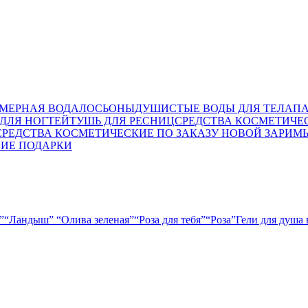
МЕРНАЯ ВОДА
ЛОСЬОНЫ
ДУШИСТЫЕ ВОДЫ ДЛЯ ТЕЛА
П
ДЛЯ НОГТЕЙ
ТУШЬ ДЛЯ РЕСНИЦ
СРЕДСТВА КОСМЕТИЧЕ
СРЕДСТВА КОСМЕТИЧЕСКИЕ ПО ЗАКАЗУ НОВОЙ ЗАРИ
М
ИЕ ПОДАРКИ
”
“Ландыш”
“Олива зеленая”
“Роза для тебя”
“Роза”
Гели для душа 