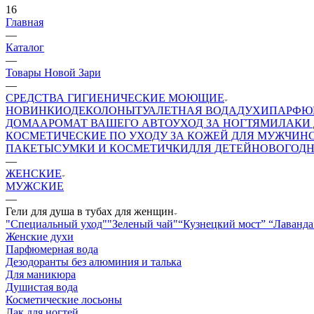
16
Главная
—
Каталог
—
Товары Новой Зари
—
СРЕДСТВА ГИГИЕНИЧЕСКИЕ МОЮЩИЕ
НОВИНКИ
ОДЕКОЛОНЫ
ТУАЛЕТНАЯ ВОДА
ДУХИ
ПАРФЮ
ДОМА
АРОМАТ ВАШЕГО АВТО
УХОД ЗА НОГТЯМИ
ЛАКИ 
КОСМЕТИЧЕСКИЕ ПО УХОДУ ЗА КОЖЕЙ ДЛЯ МУЖЧИН
ПАКЕТЫ
СУМКИ И КОСМЕТИЧКИ
ДЛЯ ДЕТЕЙ
НОВОГОДН
—
ЖЕНСКИЕ
МУЖСКИЕ
—
Гели для душа в тубах для женщин
"Специальный уход"
"Зеленый чай"
“Кузнецкий мост”
“Лаванда
Женские духи
Парфюмерная вода
Дезодоранты без алюминия и талька
Для маникюра
Душистая вода
Косметические лосьоны
Лак для ногтей