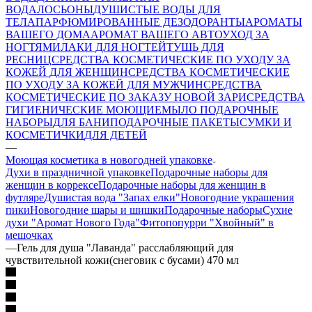
ВОДА
ЛОСЬОНЫ
ДУШИСТЫЕ ВОДЫ ДЛЯ
ТЕЛА
ПАРФЮМИРОВАННЫЕ ДЕЗОДОРАНТЫ
АРОМАТЫ
ВАШЕГО ДОМА
АРОМАТ ВАШЕГО АВТО
УХОД ЗА
НОГТЯМИ
ЛАКИ ДЛЯ НОГТЕЙ
ТУШЬ ДЛЯ
РЕСНИЦ
СРЕДСТВА КОСМЕТИЧЕСКИЕ ПО УХОДУ ЗА
КОЖЕЙ ДЛЯ ЖЕНЩИН
СРЕДСТВА КОСМЕТИЧЕСКИЕ
ПО УХОДУ ЗА КОЖЕЙ ДЛЯ МУЖЧИН
СРЕДСТВА
КОСМЕТИЧЕСКИЕ ПО ЗАКАЗУ НОВОЙ ЗАРИ
СРЕДСТВА
ГИГИЕНИЧЕСКИЕ МОЮЩИЕ
МЫЛО
ПОДАРОЧНЫЕ
НАБОРЫ
ДЛЯ БАНИ
ПОДАРОЧНЫЕ ПАКЕТЫ
СУМКИ И
КОСМЕТИЧКИ
ДЛЯ ДЕТЕЙ
—
Моющая косметика в новогодней упаковке
Духи в праздничной упаковке
Подарочные наборы для
женщин в коррексе
Подарочные наборы для женщин в
футляре
Душистая вода "Запах елки"
Новогодние украшения
пики
Новогодние шары и шишки
Подарочные наборы
Сухие
духи "Аромат Нового Года"
Фитопопурри "Хвойный" в
мешочках
—
Гель для душа "Лаванда" расслабляющий для
чувствительной кожи(снеговик с бусами) 470 мл