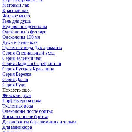
Матовый лак
Красный лак
Жидкое мыло
Гель для душа
Недорогие одеколоны
Одеколоны в футляре
Одеколоны 100 мл
Духи в мешочках
Туалетная вода Дух ароматов
Серия Специальный уход
Серия Зеленый чай
Серия Ландыш Серебристый
Серия Русская Красавица
Серия Березка
Серия Далан
Серия Руди
Показать еще
Женские духи
Парфюмерная вода
Туалетная вода
Одеколоны после бритья
Лосьоны после бритья
Дезодоранты без алюминия и талька
Для маникюра