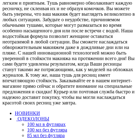
легким и приятным. Тушь равномерно обволакивает каждую
ресничку, не склеивая их и не образуя комочков. Вы можете
быть уверены, что ваш макияж будет выглядеть великолепно в
любых ситуациях. Забудьте о неудобстве, причиняемом
обычными тушами, которые могут размазаться во время
особенно насыщенного дня или после встречи с водой. Наша
водостойкая формула позволит женщине оставаться
неотразимой в любой ситуации. Вы сможете наслаждаться
обворожительным макияжем даже в дождливые дни или на
пляже. С нашей инновационной технологией можно быть
уверенной в стойкости макияжа на протяжении всего дня! Вы
сами будете удивлены результатом, когда Ваши ресницы
станут такими же потрясающими, как у моделей на обложках
журналов. К тому же, наша тушь для ресниц имеет
впечатляющую стойкость. Заказывайте ее в нашем интернет-
магазине прямо сейчас и обратите внимание на специальные
предложения и скидки! Курьер или почтовая служба быстро и
надежно доставит покупку, чтобы вы могли наслаждаться
красотой своих ресниц уже завтра.
НОВИНКИ
ОДЕКОЛОНЫ
100 мл в футлярах
100 мл без футляра
85 мл без футляра