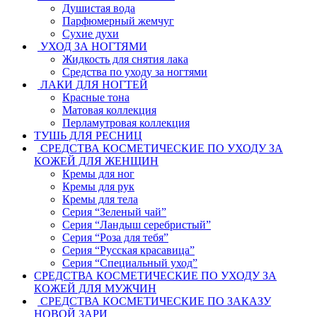
Душистая вода
Парфюмерный жемчуг
Сухие духи
УХОД ЗА НОГТЯМИ
Жидкость для снятия лака
Средства по уходу за ногтями
ЛАКИ ДЛЯ НОГТЕЙ
Красные тона
Матовая коллекция
Перламутровая коллекция
ТУШЬ ДЛЯ РЕСНИЦ
СРЕДСТВА КОСМЕТИЧЕСКИЕ ПО УХОДУ ЗА
КОЖЕЙ ДЛЯ ЖЕНЩИН
Кремы для ног
Кремы для рук
Кремы для тела
Серия “Зеленый чай”
Серия “Ландыш серебристый”
Серия “Роза для тебя”
Серия “Русская красавица”
Серия “Специальный уход”
СРЕДСТВА КОСМЕТИЧЕСКИЕ ПО УХОДУ ЗА
КОЖЕЙ ДЛЯ МУЖЧИН
СРЕДСТВА КОСМЕТИЧЕСКИЕ ПО ЗАКАЗУ
НОВОЙ ЗАРИ