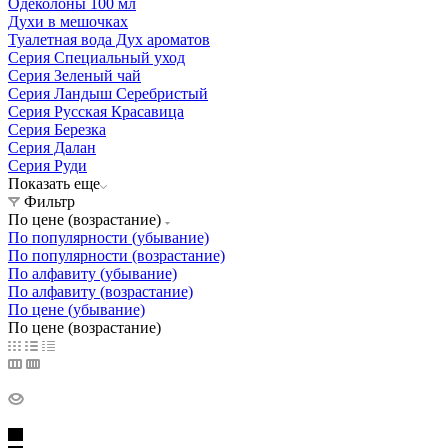
Одеколоны 100 мл
Духи в мешочках
Туалетная вода Дух ароматов
Серия Специальный уход
Серия Зеленый чай
Серия Ландыш Серебристый
Серия Русская Красавица
Серия Березка
Серия Далан
Серия Руди
Показать еще
Фильтр
По цене (возрастание)
По популярности (убывание)
По популярности (возрастание)
По алфавиту (убывание)
По алфавиту (возрастание)
По цене (убывание)
По цене (возрастание)