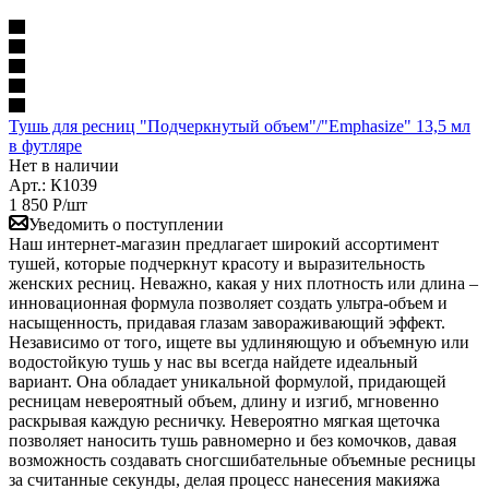
Тушь для ресниц "Подчеркнутый объем"/"Emphasize" 13,5 мл
в футляре
Нет в наличии
Арт.: К1039
1 850
Р
/шт
Уведомить о поступлении
Наш интернет-магазин предлагает широкий ассортимент
тушей, которые подчеркнут красоту и выразительность
женских ресниц. Неважно, какая у них плотность или длина –
инновационная формула позволяет создать ультра-объем и
насыщенность, придавая глазам завораживающий эффект.
Независимо от того, ищете вы удлиняющую и объемную или
водостойкую тушь у нас вы всегда найдете идеальный
вариант. Она обладает уникальной формулой, придающей
ресницам невероятный объем, длину и изгиб, мгновенно
раскрывая каждую ресничку. Невероятно мягкая щеточка
позволяет наносить тушь равномерно и без комочков, давая
возможность создавать сногсшибательные объемные ресницы
за считанные секунды, делая процесс нанесения макияжа