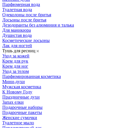
Парфюмерная вода
Туалетная вода
Одеколоны после бритья
Лосьоны после бритья
Дезодоранты без алюминия и талька
Для маникюра
Душистая вода
Косметические лосьоны
Лак для ногтей
Тушь для ресниц
Уход за кожей
Крем для рук
Крем для ног
Уход за телом
Парфюмированная косметика
Мини-духи
Мужская косметика
К Новому Году
Праздничные духи
Запах елки
Подарочные наборы
Подарочные пакеты
Женские сумочки
Туалетное мыло
Перламутровый лак