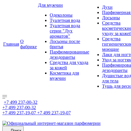
Для мужчин
Духи
Парфюмерная 
Одеколоны
Лосьоны
Туалетная вода
Средства
Туалетная вода
косметически
серии "Дух
уходу за коже
ароматов"
Средства
О
Лосьоны после
Главная
гигиенически
фабрике
бритья
моющие
Парфюмированные
Лаки для ногт
дезодоранты
Уход за ногтя
Средства для ухода
Парфюмирова
за кожей
дезодоранты
Косметика для
Душистые во
мужчин
для тела
Тушь для рес
+7 499 237-00-32
+7 499 237-00-32
+7 499 237-19-07
+7 499 237-19-07
Поиск