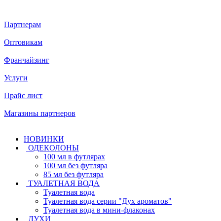
Партнерам
Оптовикам
Франчайзинг
У
слуги
Прайс лист
Магазины партнеров
НОВИНКИ
ОДЕКОЛОНЫ
100 мл в футлярах
100 мл без футляра
85 мл без футляра
ТУАЛЕТНАЯ ВОДА
Туалетная вода
Туалетная вода серии "Дух ароматов"
Туалетная вода в мини-флаконах
ДУХИ