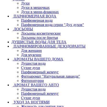
Духи
Духи в мешочках
Духи в мини-флаконах
ПАРФЮМЕРНАЯ ВОДА
Парфюмерная вода
Парфюмерная вода серии "Дух духов"
ЛОСЬОНЫ
Лосьоны косметические
Лосьоны после бритья
ДУШИСТЫЕ ВОДЫ ДЛЯ ТЕЛА
ПАРФЮМИРОВАННЫЕ ДЕЗОДОРАНТЫ
Для женщин
Для мужчин
АРОМАТЫ ВАШЕГО ДОМА
Душистая вода
Сухие духи
Парфюмерный жемчуг
Фитоаромат "Натуральная лаванда"
Фитопопурри
АРОМАТ ВАШЕГО АВТО
Душистая вода
Парфюмерный жемчуг
Сухие духи
УХОД ЗА НОГТЯМИ
Жидкость для снятия лака