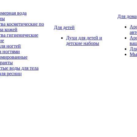
мерная вода
Для дома
ны
тва косметические по
Ар
Для детей
за кожей
авт
тва гигиенические
Духи для детей и
Ар
ие
детские наборы
ваш
для ногтей
Для
а ногтями
Мы
мированные
оранты
тые воды для тела
для ресниц