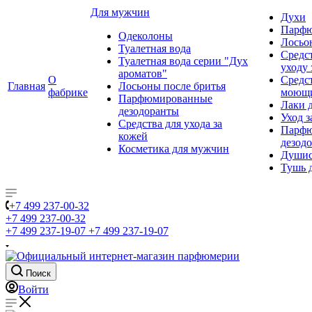
Для мужчин
Духи
Парфю
Одеколоны
Лосьо
Туалетная вода
Средс
Туалетная вода серии "Дух
уходу 
ароматов"
О
Средс
Главная
Лосьоны после бритья
фабрике
моющ
Парфюмированные
Лаки 
дезодоранты
Уход з
Средства для ухода за
Парфю
кожей
дезод
Косметика для мужчин
Душис
Тушь 
+7 499 237-00-32
+7 499 237-00-32
+7 499 237-19-07
+7 499 237-19-07
Поиск
Войти